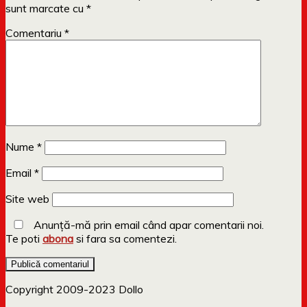
sunt marcate cu
*
Comentariu
*
Nume
*
Email
*
Site web
Anunță-mă prin email când apar comentarii noi.
Te poti
abona
si fara sa comentezi.
Copyright 2009-2023 Dollo