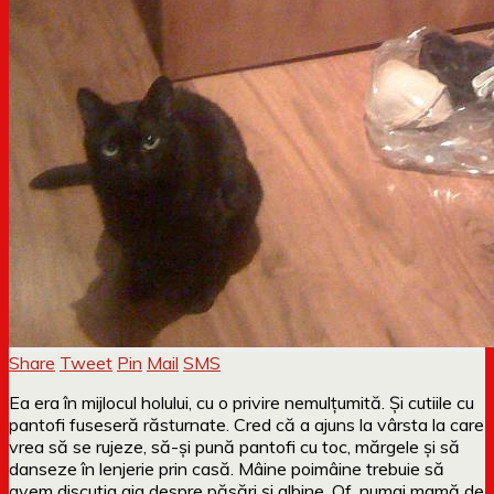
Share
Tweet
Pin
Mail
SMS
Ea era în mijlocul holului, cu o privire nemulțumită. Și cutiile cu
pantofi fuseseră răsturnate. Cred că a ajuns la vârsta la care
vrea să se rujeze, să-și pună pantofi cu toc, mărgele și să
danseze în lenjerie prin casă. Mâine poimâine trebuie să
avem discuția aia despre păsări și albine. Of, numai mamă de