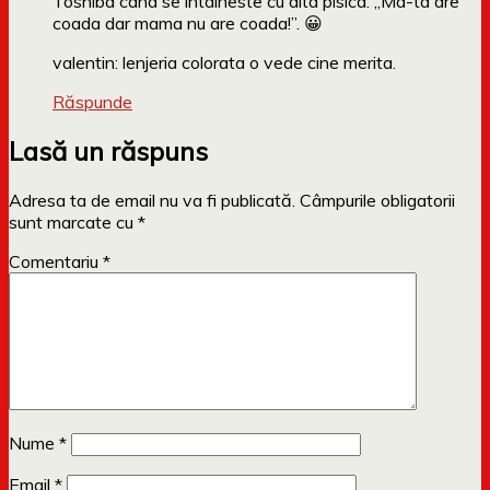
Toshiba cand se intalneste cu alta pisica: „Ma-ta are
coada dar mama nu are coada!”. 😀
valentin: lenjeria colorata o vede cine merita.
Răspunde
Lasă un răspuns
Adresa ta de email nu va fi publicată.
Câmpurile obligatorii
sunt marcate cu
*
Comentariu
*
Nume
*
Email
*