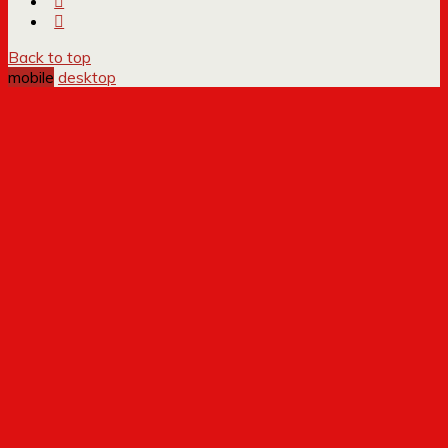
Back to top
mobile
desktop