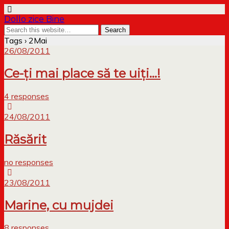
Dollo zice Bine
Tags › 2Mai
26/08/2011
Ce-ți mai place să te uiți…!
4 responses
24/08/2011
Răsărit
no responses
23/08/2011
Marine, cu mujdei
8 responses