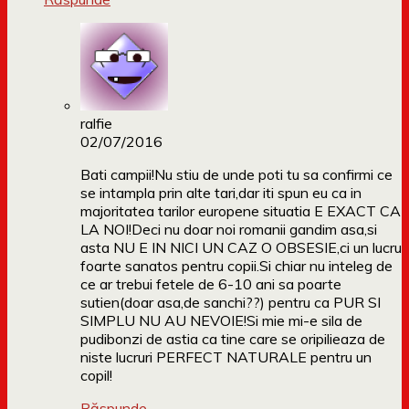
ralfie
02/07/2016
Bati campii!Nu stiu de unde poti tu sa confirmi ce
se intampla prin alte tari,dar iti spun eu ca in
majoritatea tarilor europene situatia E EXACT CA
LA NOI!Deci nu doar noi romanii gandim asa,si
asta NU E IN NICI UN CAZ O OBSESIE,ci un lucru
foarte sanatos pentru copii.Si chiar nu inteleg de
ce ar trebui fetele de 6-10 ani sa poarte
sutien(doar asa,de sanchi??) pentru ca PUR SI
SIMPLU NU AU NEVOIE!Si mie mi-e sila de
pudibonzi de astia ca tine care se oripilieaza de
niste lucruri PERFECT NATURALE pentru un
copil!
Răspunde