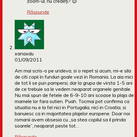
zoom-ul, nu credeți? 😉
Răspunde
xanaxdu
01/09/2011
Am mai scris-o pe undeva, si o repet si acum, mi-e sila
de citi copii in funduri goale vezi in Romania. La aia mici
de tot li se pun pampersi, dar la grupa de virsta 1-5 ani
de ce trebuie sa le vedem neaparat organele genitale.
Nu mai spun de fetele de 6-9-10 ani scoase la plaja de
mamele lor fara sutien. Puah. Tocmai pot confirma ca
situatia nu e la fel nici in Portugalia, nici in Croatia, si
banuiesc ca in majoritatea plajelor europene. Doar noi
romanii avem obsesia cu „sa stea copilul sa il prinda
soarele”, neaparat peste tot…
Răspunde