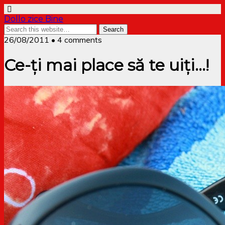
Dollo zice Bine
26/08/2011 • 4 comments
Ce-ți mai place să te uiți…!