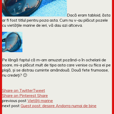
Dacă eram tabloid, ăsta
ar fi fost titlul pentru poza asta. Cum nu v-au plăcut pozele
cu vietățile marine de ieri, vă dau azi altceva.
Pe lângă faptul că m-am amuzat pozând-o în ochelarii de
soare, mi-a plăcut mult de tipa asta care venise cu fiica ei pe
plajă, și se distrau cuminte amândouă. Două fete frumoase,
nu credeți? 🙂
Share on Twitter
Tweet
Share on Pinterest
Share
previous post
Vietăți marine
next post
Guest post: despre Andorra numai de bine