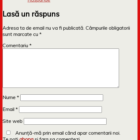
Lasă un răspuns
Adresa ta de email nu va fi publicată.
Câmpurile obligatorii
sunt marcate cu
*
Comentariu
*
Nume
*
Email
*
Site web
Anunță-mă prin email când apar comentarii noi.
Te poti
abona
si fara sa comentezi.