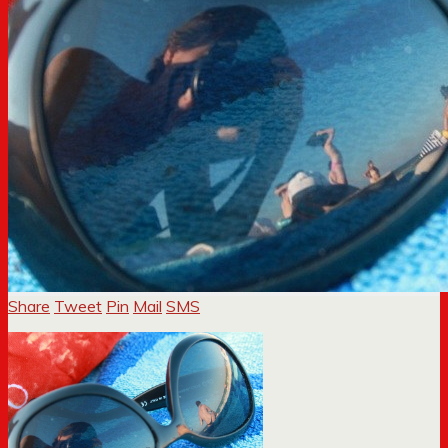
Share
Tweet
Pin
Mail
SMS