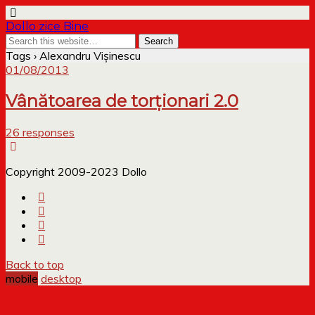
Dollo zice Bine
Tags › Alexandru Vișinescu
01/08/2013
Vânătoarea de torționari 2.0
26 responses
Copyright 2009-2023 Dollo
Back to top
mobile
desktop