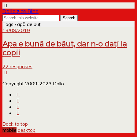
Dollo zice Bine
Tags › apă de puț
13/08/2019
Apa e bună de băut, dar n-o dați la
copii
22 responses
Copyright 2009-2023 Dollo
Back to top
mobile
desktop