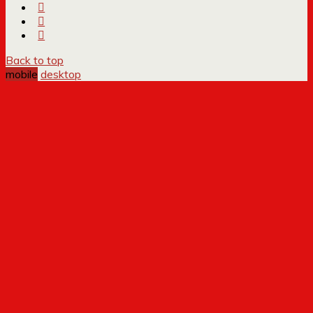
Back to top
mobile
desktop