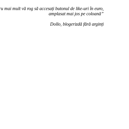
u mai mult vă rog să accesați butonul de like-uri în euro,
amplasat mai jos pe coloană”
Dollo, blogerizdă fără arginți