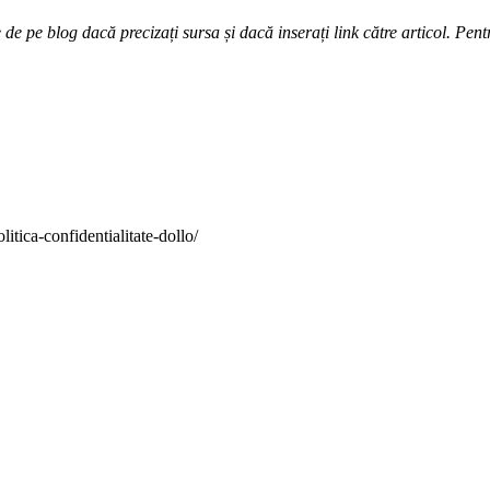
e pe blog dacă precizați sursa și dacă inserați link către articol. Pentr
itica-confidentialitate-dollo/