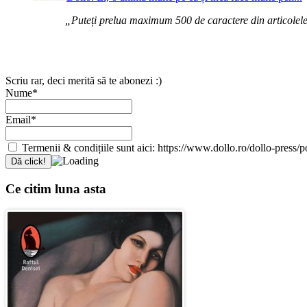
„Puteți prelua maximum 500 de caractere din articolele d
Scriu rar, deci merită să te abonezi :)
Nume*
Email*
Termenii & condițiile sunt aici: https://www.dollo.ro/dollo-press/pol
Ce citim luna asta