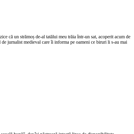
ce că un strămoș de-al tatălui meu trăia într-un sat, acoperit acum de
el de jurnalist medieval care îi informa pe oameni ce biruri li s-au mai