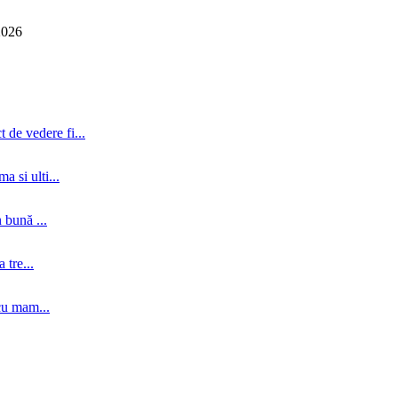
2026
 de vedere fi...
a si ulti...
 bună ...
tre...
cu mam...