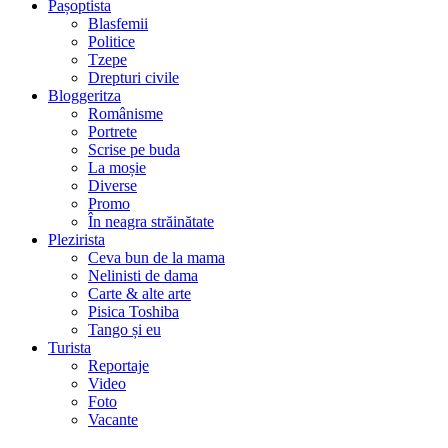
Pașoptista
Blasfemii
Politice
Tzepe
Drepturi civile
Bloggeritza
Românisme
Portrete
Scrise pe buda
La moșie
Diverse
Promo
În neagra străinătate
Plezirista
Ceva bun de la mama
Nelinisti de dama
Carte & alte arte
Pisica Toshiba
Tango și eu
Turista
Reportaje
Video
Foto
Vacante