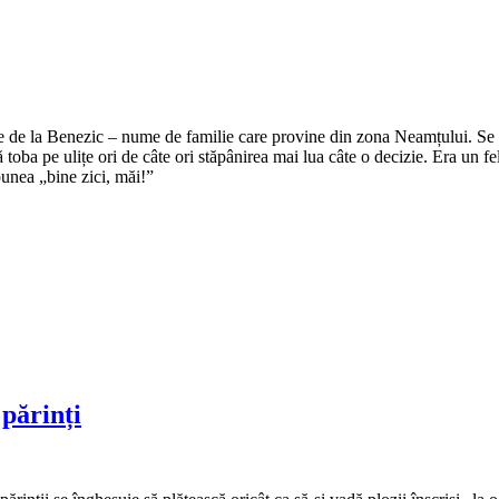
e de la Benezic – nume de familie care provine din zona Neamțului. Se zi
tă toba pe ulițe ori de câte ori stăpânirea mai lua câte o decizie. Era un f
punea „bine zici, măi!”
 părinți