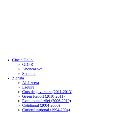
Cine e Dollo:
GDPR
Abonează-te
Scrie-mi
Ziarista
Al Jazeera
Esquire
Curs de guvernare (2011-2013)
Green Report (2010-2011)
Evenimentul zilei (2006-2010)
Cotidianul (2004-2006)
Curierul național (1994-2004)