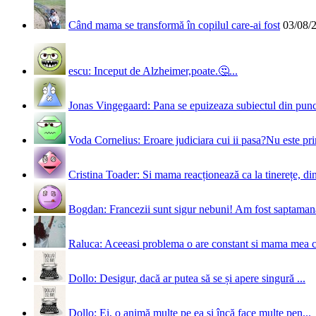
Când mama se transformă în copilul care-ai fost
03/08/
escu: Inceput de Alzheimer,poate.🤔...
Jonas Vingegaard: Pana se epuizeaza subiectul din punct
Voda Cornelius: Eroare judiciara cui ii pasa?Nu este prim
Cristina Toader: Si mama reacționează ca la tinerețe, din
Bogdan: Francezii sunt sigur nebuni! Am fost saptamana 
Raluca: Aceeasi problema o are constant si mama mea 
Dollo: Desigur, dacă ar putea să se și apere singură ...
Dollo: Ei, o animă multe pe ea și încă face multe pen...