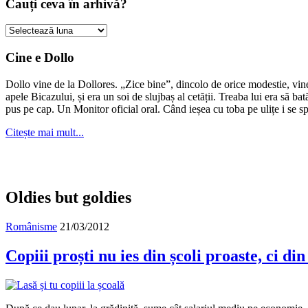
Cauți ceva în arhivă?
Cauți
ceva
în
Cine e Dollo
arhivă?
Dollo vine de la Dollores. „Zice bine”, dincolo de orice modestie, vin
apele Bicazului, și era un soi de slujbaș al cetății. Treaba lui era să ba
pus pe cap. Un Monitor oficial oral. Când ieșea cu toba pe ulițe i se s
Citește mai mult...
Oldies but goldies
Românisme
21/03/2012
Copiii proști nu ies din școli proaste, ci din