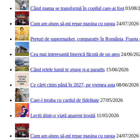
Când mama se transformă în copilul care-ai fost
03/08/
Cum am ajuns să-mi repar mașina cu ranga
24/07/2026
Prețuri de supermarket, comparativ în România, Franța
Cea mai interesantă biserică făcută de un ateu
24/06/20
Când relele lumii te ajung și-n paradis
15/06/2026
Ce cărți citim până în 2027, pe vremea asta
08/06/2026
Care-i treaba cu cardul de fidelitate
27/05/2026
Lecții dintr-o viață aparent irosită
11/05/2026
Cum am ajuns să-mi repar mașina cu ranga
24/07/2026