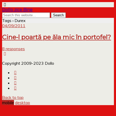
Dollo zice Bine
Tags › Durex
04/09/2011
Cine-l poartă pe ăla mic în portofel?
8 responses
Copyright 2009-2023 Dollo
Back to top
mobile
desktop