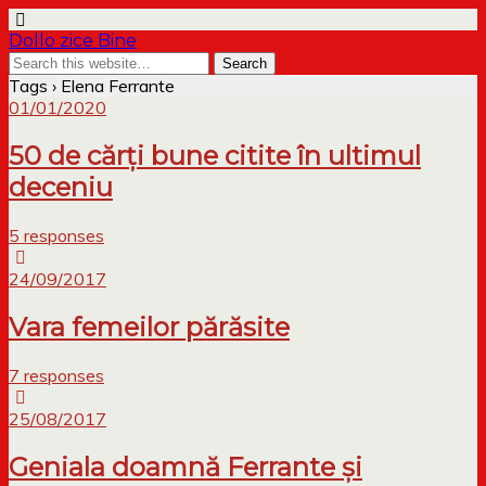
Dollo zice Bine
Tags › Elena Ferrante
01/01/2020
50 de cărți bune citite în ultimul
deceniu
5 responses
24/09/2017
Vara femeilor părăsite
7 responses
25/08/2017
Geniala doamnă Ferrante și