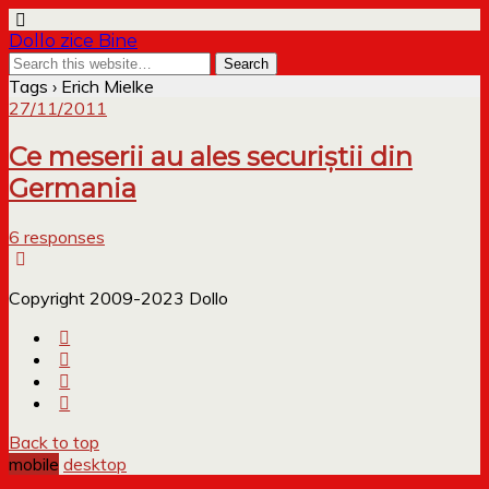
Dollo zice Bine
Tags › Erich Mielke
27/11/2011
Ce meserii au ales securiștii din
Germania
6 responses
Copyright 2009-2023 Dollo
Back to top
mobile
desktop