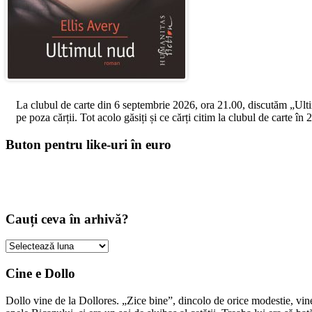
La clubul de carte din 6 septembrie 2026, ora 21.00, discutăm „Ultimul
pe poza cărții. Tot acolo găsiți și ce cărți citim la clubul de carte î
Buton pentru like-uri în euro
Cauți ceva în arhivă?
Cauți
ceva
în
Cine e Dollo
arhivă?
Dollo vine de la Dollores. „Zice bine”, dincolo de orice modestie, vin