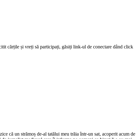
 cărțile și vreți să participați, găsiți link-ul de conectare dând click
ce că un strămoș de-al tatălui meu trăia într-un sat, acoperit acum de