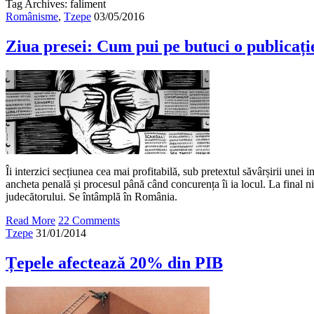
Tag Archives: faliment
Românisme
,
Tzepe
03/05/2016
Ziua presei: Cum pui pe butuci o publicați
Îi interzici secțiunea cea mai profitabilă, sub pretextul săvârșirii unei i
ancheta penală și procesul până când concurența îi ia locul. La final n
judecătorului. Se întâmplă în România.
Read More
22 Comments
Tzepe
31/01/2014
Țepele afectează 20% din PIB