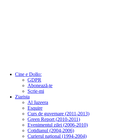
Cine e Dollo:
GDPR
Abonează-te
Scrie-mi
Ziarista
Al Jazeera
Esquire
Curs de guvernare (2011-2013)
Green Report (2010-2011)
Evenimentul zilei (2006-2010)
Cotidianul (2004-2006)
Curierul național (1994-2004)