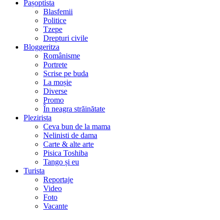
Pașoptista
Blasfemii
Politice
Tzepe
Drepturi civile
Bloggeritza
Românisme
Portrete
Scrise pe buda
La moșie
Diverse
Promo
În neagra străinătate
Plezirista
Ceva bun de la mama
Nelinisti de dama
Carte & alte arte
Pisica Toshiba
Tango și eu
Turista
Reportaje
Video
Foto
Vacante