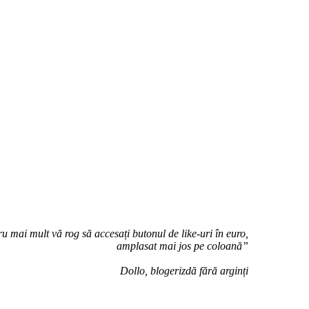
u mai mult vă rog să accesați butonul de like-uri în euro,
amplasat mai jos pe coloană”
Dollo, blogerizdă fără arginți