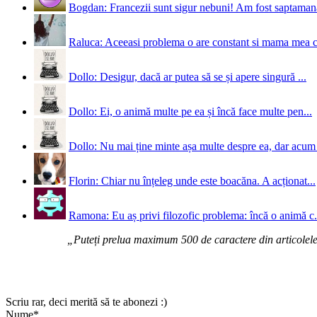
Bogdan: Francezii sunt sigur nebuni! Am fost saptamana 
Raluca: Aceeasi problema o are constant si mama mea 
Dollo: Desigur, dacă ar putea să se și apere singură ...
Dollo: Ei, o animă multe pe ea și încă face multe pen...
Dollo: Nu mai ține minte așa multe despre ea, dar acum 
Florin: Chiar nu înțeleg unde este boacăna. A acționat...
Ramona: Eu aș privi filozofic problema: încă o animă c.
„Puteți prelua maximum 500 de caractere din articolele d
Scriu rar, deci merită să te abonezi :)
Nume*