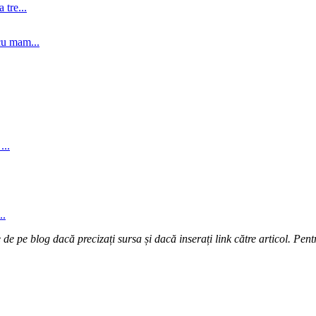
tre...
cu mam...
...
..
e pe blog dacă precizați sursa și dacă inserați link către articol. Pentr