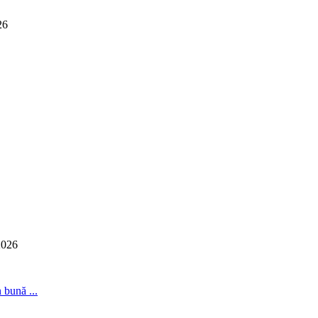
26
2026
 bună ...