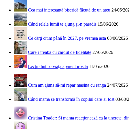
Cea mai interesantă biserică făcută de un ateu
24/06/20
Când relele lumii te ajung și-n paradis
15/06/2026
Ce cărți citim până în 2027, pe vremea asta
08/06/2026
Care-i treaba cu cardul de fidelitate
27/05/2026
Lecții dintr-o viață aparent irosită
11/05/2026
Cum am ajuns să-mi repar mașina cu ranga
24/07/2026
Când mama se transformă în copilul care-ai fost
03/08/
Cristina Toader: Si mama reacționează ca la tinerețe, din