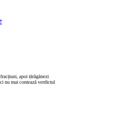
e
nfracțiuni, apoi tărăgănezi
ici nu mai contează verdictul