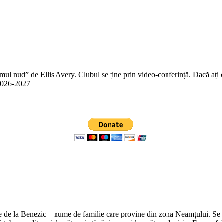
 nud” de Ellis Avery. Clubul se ține prin video-conferință. Dacă ați citit
n 2026-2027
e de la Benezic – nume de familie care provine din zona Neamțului. Se zi