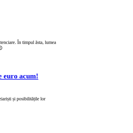
tenciare. În timpul ăsta, lumea
😉
de euro acum!
riști și posibilitățile lor