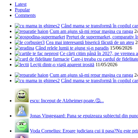
Latest
Popular
Comments
Când mama se transformă în copilul care
Cum am ajuns să-mi repar mașina cu ranga
2
Prețuri de supermarket, comparativ 
Cea mai interesantă biserică făcută de un ateu
2
Când relele lumii te ajung și-n paradis
15/06/2026
Ce cărți citim până în 2027, pe vremea a
Care-i treaba cu cardul de fidelitat
Lecții dintr-o viață aparent irosită
11/05/2026
Cum am ajuns să-mi repar mașina cu ranga
2
Când mama se transformă în copilul care
escu: Inceput de Alzheimer,poate.🤔...
Jonas Vingegaard: Pana se epuizeaza subiectul din punct
Voda Cornelius: Eroare judiciara cui ii pasa?Nu este prim