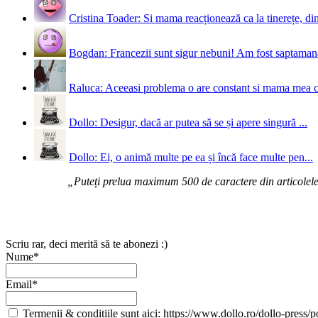
Cristina Toader: Si mama reacționează ca la tinerețe, din
Bogdan: Francezii sunt sigur nebuni! Am fost saptamana 
Raluca: Aceeasi problema o are constant si mama mea 
Dollo: Desigur, dacă ar putea să se și apere singură ...
Dollo: Ei, o animă multe pe ea și încă face multe pen...
„Puteți prelua maximum 500 de caractere din articolele d
Scriu rar, deci merită să te abonezi :)
Nume*
Email*
Termenii & condițiile sunt aici: https://www.dollo.ro/dollo-press/pol