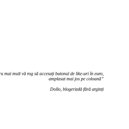
u mai mult vă rog să accesați butonul de like-uri în euro,
amplasat mai jos pe coloană”
Dollo, blogerizdă fără arginți