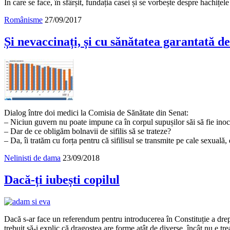
În care se face, în sfârșit, fundația casei și se vorbește despre hachițel
Românisme
27/09/2017
Și nevaccinați, și cu sănătatea garantată de
Dialog între doi medici la Comisia de Sănătate din Senat:
– Niciun guvern nu poate impune ca în corpul supușilor săi să fie ino
– Dar de ce obligăm bolnavii de sifilis să se trateze?
– Da, îi tratăm cu forța pentru că sifilisul se transmite pe cale sexuală
Nelinisti de dama
23/09/2018
Dacă-ți iubești copilul
Dacă s-ar face un referendum pentru introducerea în Constituție a drep
trebuit să-i explic că dragostea are forme atât de diverse, încât nu e t