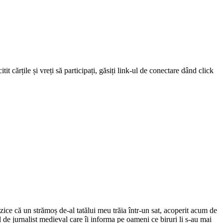
 cărțile și vreți să participați, găsiți link-ul de conectare dând click
ce că un strămoș de-al tatălui meu trăia într-un sat, acoperit acum de
el de jurnalist medieval care îi informa pe oameni ce biruri li s-au mai