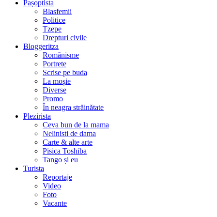
Pașoptista
Blasfemii
Politice
Tzepe
Drepturi civile
Bloggeritza
Românisme
Portrete
Scrise pe buda
La moșie
Diverse
Promo
În neagra străinătate
Plezirista
Ceva bun de la mama
Nelinisti de dama
Carte & alte arte
Pisica Toshiba
Tango și eu
Turista
Reportaje
Video
Foto
Vacante