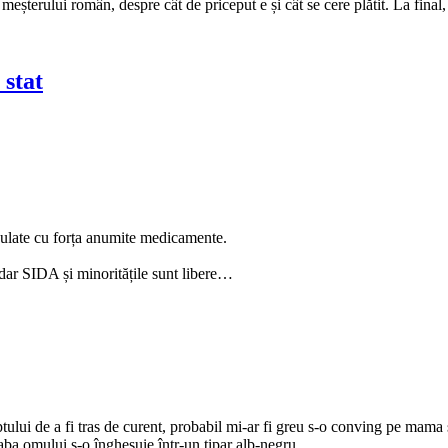
e meșterului român, despre cât de priceput e și cât se cere plătit. La fina
 stat
culate cu forța anumite medicamente.
, dar SIDA și minoritățile sunt libere…
tului de a fi tras de curent, probabil mi-ar fi greu s-o conving pe mam
reaba omului s-o înghesuie într-un tipar alb-negru