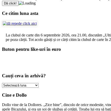
Ce citim luna asta
La clubul de carte din 6 septembrie 2026, ora 21.00, discutăm „Ultimul
pe poza cărții. Tot acolo găsiți și ce cărți citim la clubul de carte î
Buton pentru like-uri în euro
Cauți ceva în arhivă?
Cauți
ceva
în
Cine e Dollo
arhivă?
Dollo vine de la Dollores. „Zice bine”, dincolo de orice modestie, vin
apele Bicazului, și era un soi de slujbaș al cetății. Treaba lui era să ba