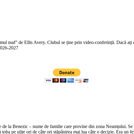
 nud” de Ellis Avery. Clubul se ține prin video-conferință. Dacă ați citit
n 2026-2027
e de la Benezic – nume de familie care provine din zona Neamțului. Se zi
tă toba pe ulițe ori de câte ori stăpânirea mai lua câte o decizie. Era un f