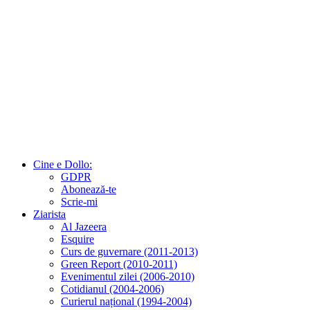
Cine e Dollo:
GDPR
Abonează-te
Scrie-mi
Ziarista
Al Jazeera
Esquire
Curs de guvernare (2011-2013)
Green Report (2010-2011)
Evenimentul zilei (2006-2010)
Cotidianul (2004-2006)
Curierul național (1994-2004)