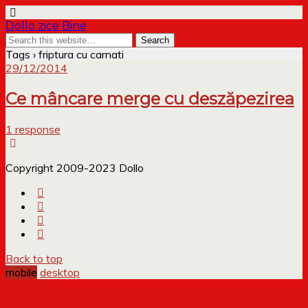
Dollo zice Bine
Tags › friptura cu carnati
29/12/2014
Ce mâncare merge cu deszăpezirea
1 response
Copyright 2009-2023 Dollo
Back to top
mobile
desktop