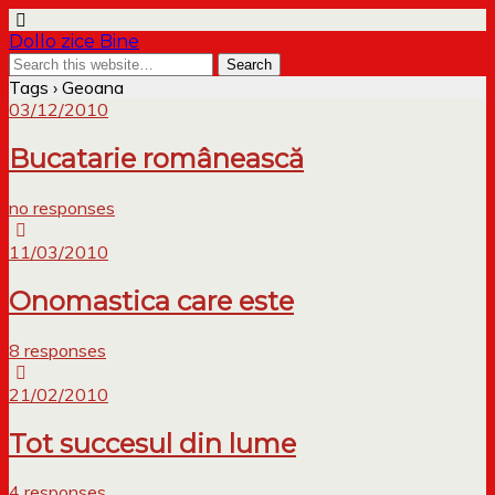
Dollo zice Bine
Tags › Geoana
03/12/2010
Bucatarie românească
no responses
11/03/2010
Onomastica care este
8 responses
21/02/2010
Tot succesul din lume
4 responses