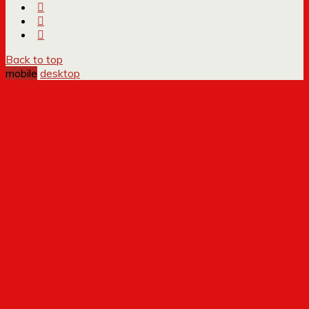
Back to top
mobile
desktop