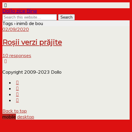
Dollo zice Bine
Tags › inimă de bou
02/09/2020
Roșii verzi prăjite
10 responses
Copyright 2009-2023 Dollo
Back to top
mobile
desktop