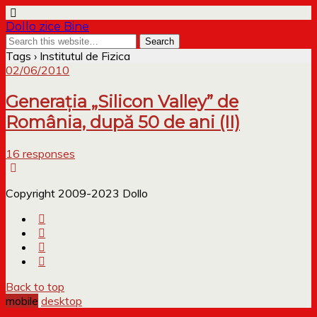
Dollo zice Bine
Tags › Institutul de Fizica
02/06/2010
Generaţia „Silicon Valley” de
România, după 50 de ani (II)
16 responses
Copyright 2009-2023 Dollo
Back to top
mobile
desktop