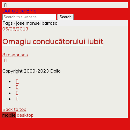
Dollo zice Bine
Tags › jose manuel barroso
05/06/2013
Omagiu conducătorului iubit
8 responses
Copyright 2009-2023 Dollo
Back to top
mobile
desktop