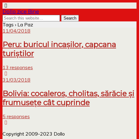
Dollo zice Bine
Tags › La Paz
11/04/2018
Peru: buricul incașilor, capcana
turiștilor
13 responses
31/03/2018
Bolivia: cocaleros, cholitas, sărăcie și
frumusețe cât cuprinde
5 responses
Copyright 2009-2023 Dollo