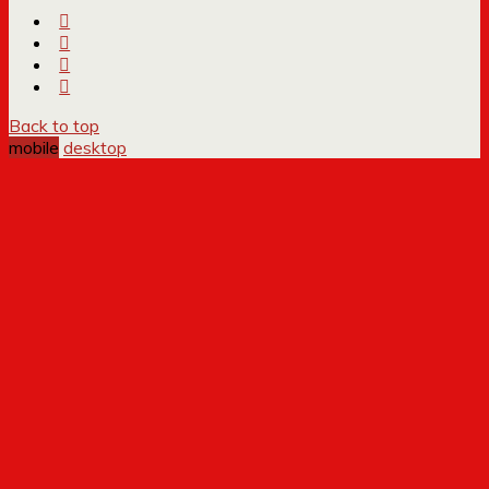
Back to top
mobile
desktop