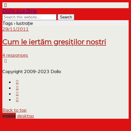
Dollo zice Bine
Tags › lustraţie
29/11/2011
Cum le iertăm greşiţilor noştri
4 responses
Copyright 2009-2023 Dollo
Back to top
mobile
desktop