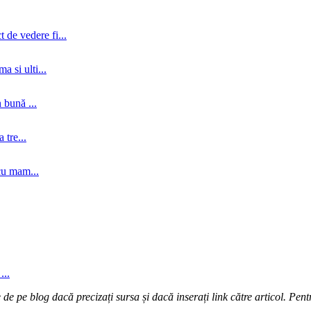
 de vedere fi...
a si ulti...
 bună ...
tre...
cu mam...
...
e pe blog dacă precizați sursa și dacă inserați link către articol. Pentr