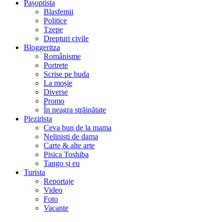
Pașoptista
Blasfemii
Politice
Tzepe
Drepturi civile
Bloggeritza
Românisme
Portrete
Scrise pe buda
La moșie
Diverse
Promo
În neagra străinătate
Plezirista
Ceva bun de la mama
Nelinisti de dama
Carte & alte arte
Pisica Toshiba
Tango și eu
Turista
Reportaje
Video
Foto
Vacante