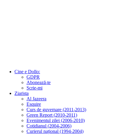
Cine e Dollo:
GDPR
Abonează-te
Scrie-mi
Ziarista
Al Jazeera
Esquire
Curs de guvernare (2011-2013)
Green Report (2010-2011)
Evenimentul zilei (2006-2010)
Cotidianul (2004-2006)
Curierul național (1994-2004)