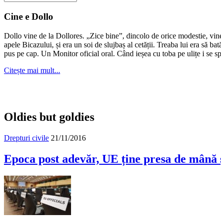
ceva
în
Cine e Dollo
arhivă?
Dollo vine de la Dollores. „Zice bine”, dincolo de orice modestie, vin
apele Bicazului, și era un soi de slujbaș al cetății. Treaba lui era să ba
pus pe cap. Un Monitor oficial oral. Când ieșea cu toba pe ulițe i se s
Citește mai mult...
Oldies but goldies
Drepturi civile
21/11/2016
Epoca post adevăr, UE ține presa de mână 