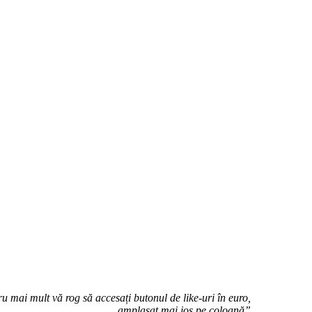
u mai mult vă rog să accesați butonul de like-uri în euro,
amplasat mai jos pe coloană”