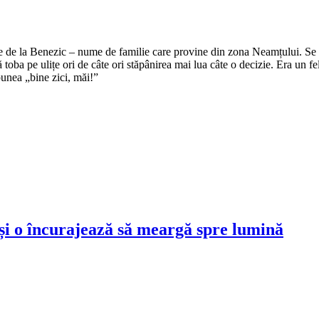
e de la Benezic – nume de familie care provine din zona Neamțului. Se zi
tă toba pe ulițe ori de câte ori stăpânirea mai lua câte o decizie. Era un f
punea „bine zici, măi!”
și o încurajează să meargă spre lumină