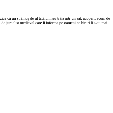
ce că un strămoș de-al tatălui meu trăia într-un sat, acoperit acum de
el de jurnalist medieval care îi informa pe oameni ce biruri li s-au mai