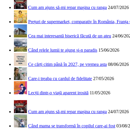
Cum am ajuns să-mi repar mașina cu ranga
24/07/2026
Prețuri de supermarket, comparativ în România, Franța
Cea mai interesantă biserică făcută de un ateu
24/06/20
Când relele lumii te ajung și-n paradis
15/06/2026
Ce cărți citim până în 2027, pe vremea asta
08/06/2026
Care-i treaba cu cardul de fidelitate
27/05/2026
Lecții dintr-o viață aparent irosită
11/05/2026
Cum am ajuns să-mi repar mașina cu ranga
24/07/2026
Când mama se transformă în copilul care-ai fost
03/08/