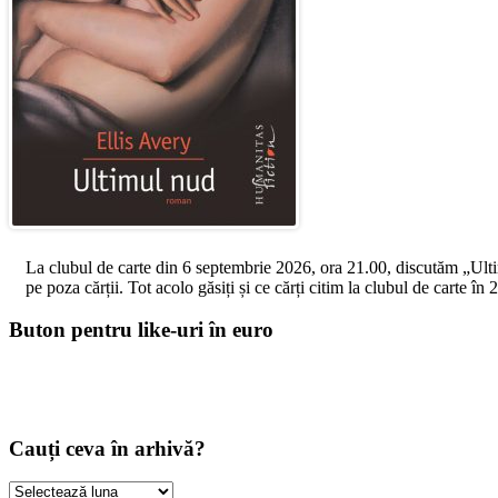
La clubul de carte din 6 septembrie 2026, ora 21.00, discutăm „Ultimul
pe poza cărții. Tot acolo găsiți și ce cărți citim la clubul de carte î
Buton pentru like-uri în euro
Cauți ceva în arhivă?
Cauți