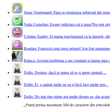
Jonas Vingegaard: Pana se epuizeaza subiectul din punct
Voda Cornelius: Eroare judiciara cui ii pasa?Nu este prim
Cristina Toader: Si mama reacționează ca la tinerețe, din
Bogdan: Francezii sunt sigur nebuni! Am fost saptamana 
Raluca: Aceeasi problema o are constant si mama mea 
Dollo: Desigur, dacă ar putea să se și apere singură ...
Dollo: Ei, o animă multe pe ea și încă face multe pen...
Dollo: Nu mai ține minte așa multe despre ea, dar acum 
„Puteți prelua maximum 500 de caractere din articolele d