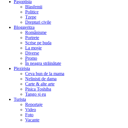
Pașoptista
Blasfemii
Politice
Tzepe
Drepturi civile
Bloggeritza
Românisme
Portrete
Scrise pe buda
La moșie
Diverse
Promo
În neagra străinătate
Plezirista
Ceva bun de la mama
Nelinisti de dama
Carte & alte arte
Pisica Toshiba
Tango și eu
Turista
Reportaje
Video
Foto
Vacante