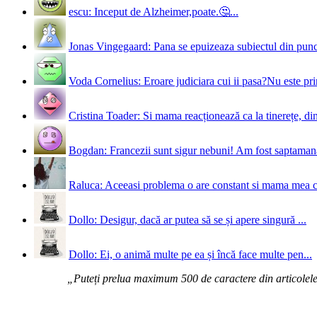
escu: Inceput de Alzheimer,poate.🤔...
Jonas Vingegaard: Pana se epuizeaza subiectul din punct
Voda Cornelius: Eroare judiciara cui ii pasa?Nu este prim
Cristina Toader: Si mama reacționează ca la tinerețe, din
Bogdan: Francezii sunt sigur nebuni! Am fost saptamana 
Raluca: Aceeasi problema o are constant si mama mea 
Dollo: Desigur, dacă ar putea să se și apere singură ...
Dollo: Ei, o animă multe pe ea și încă face multe pen...
„Puteți prelua maximum 500 de caractere din articolele d