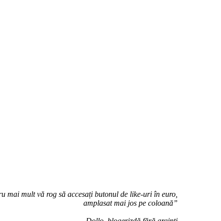
u mai mult vă rog să accesați butonul de like-uri în euro,
amplasat mai jos pe coloană”
Dollo, blogerizdă fără arginți