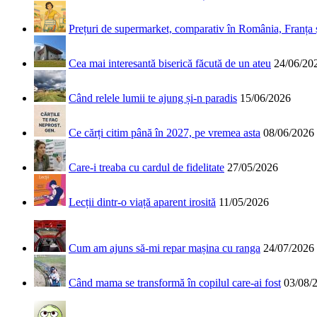
Prețuri de supermarket, comparativ în România, Franța
Cea mai interesantă biserică făcută de un ateu
24/06/20
Când relele lumii te ajung și-n paradis
15/06/2026
Ce cărți citim până în 2027, pe vremea asta
08/06/2026
Care-i treaba cu cardul de fidelitate
27/05/2026
Lecții dintr-o viață aparent irosită
11/05/2026
Cum am ajuns să-mi repar mașina cu ranga
24/07/2026
Când mama se transformă în copilul care-ai fost
03/08/