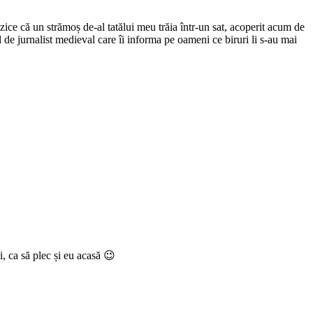
ce că un strămoș de-al tatălui meu trăia într-un sat, acoperit acum de
el de jurnalist medieval care îi informa pe oameni ce biruri li s-au mai
i, ca să plec și eu acasă 😉