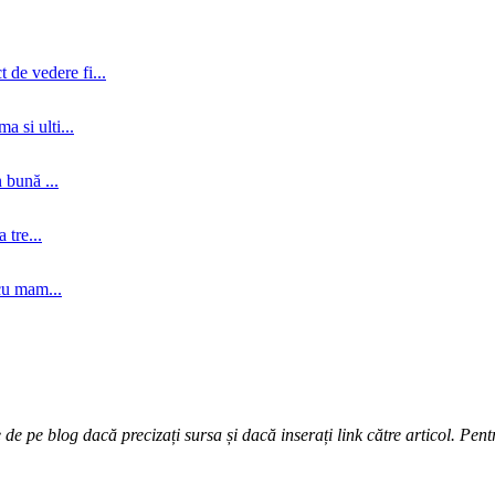
 de vedere fi...
a si ulti...
 bună ...
tre...
cu mam...
e pe blog dacă precizați sursa și dacă inserați link către articol. Pentr