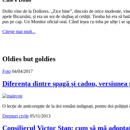
arhivă?
Dollo vine de la Dollores. „Zice bine”, dincolo de orice modestie, vin
apele Bicazului, și era un soi de slujbaș al cetății. Treaba lui era să ba
pus pe cap. Un Monitor oficial oral. Când ieșea cu toba pe ulițe i se s
Citește mai mult...
Oldies but goldies
Foto
04/04/2017
Diferența dintre șpagă și cadou, versiunea p
O lecție de anticorupție de la doi români indignați, pentru doi polițiști
Drepturi civile
05/11/2013
Consilierul Victor Stan: cum să mă adoptaț