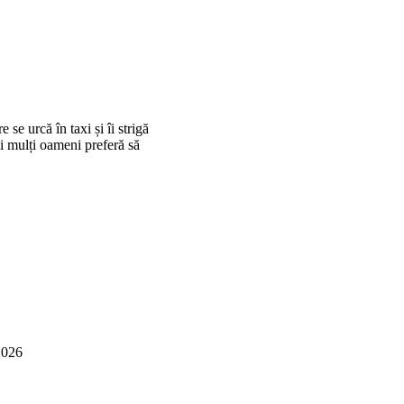
se urcă în taxi și îi strigă
ai mulți oameni preferă să
2026