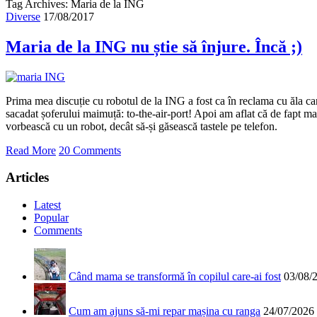
Tag Archives: Maria de la ING
Diverse
17/08/2017
Maria de la ING nu știe să înjure. Încă ;)
Prima mea discuție cu robotul de la ING a fost ca în reclama cu ăla care 
sacadat șoferului maimuță: to-the-air-port! Apoi am aflat că de fapt m
vorbească cu un robot, decât să-și găsească tastele pe telefon.
Read More
20 Comments
Articles
Latest
Popular
Comments
Când mama se transformă în copilul care-ai fost
03/08/
Cum am ajuns să-mi repar mașina cu ranga
24/07/2026