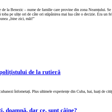
e de la Benezic – nume de familie care provine din zona Neamțului. Se zi
tă toba pe ulițe ori de câte ori stăpânirea mai lua câte o decizie. Era un f
punea „bine zici, măi!”
olițistului de la rutieră
 cubanezi înfometați. Plus ultimele experiențe din Cuba, hai, luați de citiț
i, doamnă, dar ce, sunt câine?