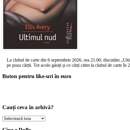
La clubul de carte din 6 septembrie 2026, ora 21.00, discutăm „Ultimul
pe poza cărții. Tot acolo găsiți și ce cărți citim la clubul de carte î
Buton pentru like-uri în euro
Cauți ceva în arhivă?
Cauți
ceva
în
Cine e Dollo