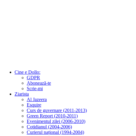
Cine e Dollo:
GDPR
Abonează-te
Scrie-mi
Ziarista
Al Jazeera
Esquire
Curs de guvernare (2011-2013)
Green Report (2010-2011)
Evenimentul zilei (2006-2010)
Cotidianul (2004-2006)
Curierul național (1994-2004)