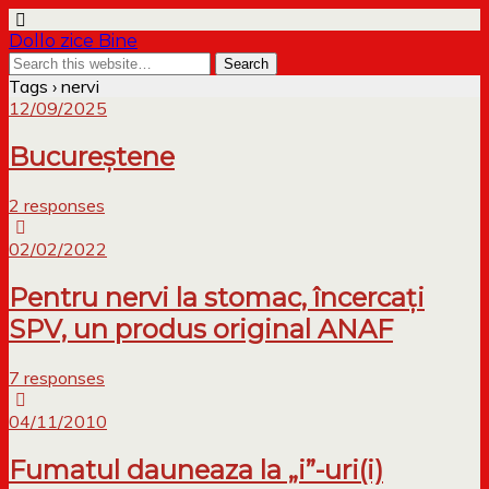
Dollo zice Bine
Tags › nervi
12/09/2025
Bucureștene
2 responses
02/02/2022
Pentru nervi la stomac, încercați
SPV, un produs original ANAF
7 responses
04/11/2010
Fumatul dauneaza la „i”-uri(i)