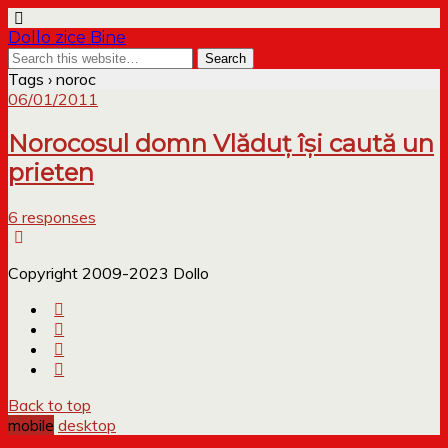
Dollo zice Bine
Tags › noroc
06/01/2011
Norocosul domn Vlăduț își caută un
prieten
6 responses
Copyright 2009-2023 Dollo
Back to top
mobile
desktop