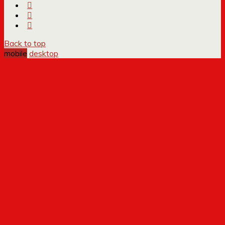
Back to top
mobile
desktop