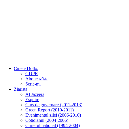
Cine e Dollo:
GDPR
Abonează-te
Scrie-mi
Ziarista
Al Jazeera
Esquire
Curs de guvernare (2011-2013)
Green Report (2010-2011)
Evenimentul zilei (2006-2010)
Cotidianul (2004-2006)
Curierul național (1994-2004)