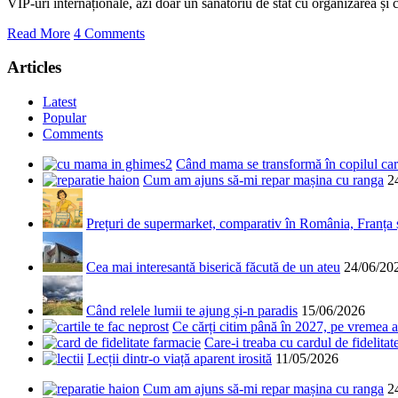
VIP-uri internaționale, azi doar un sanatoriu de stat cu organizarea și c
Read More
4 Comments
Articles
Latest
Popular
Comments
Când mama se transformă în copilul care
Cum am ajuns să-mi repar mașina cu ranga
2
Prețuri de supermarket, comparativ în România, Franța
Cea mai interesantă biserică făcută de un ateu
24/06/20
Când relele lumii te ajung și-n paradis
15/06/2026
Ce cărți citim până în 2027, pe vremea a
Care-i treaba cu cardul de fidelitat
Lecții dintr-o viață aparent irosită
11/05/2026
Cum am ajuns să-mi repar mașina cu ranga
2