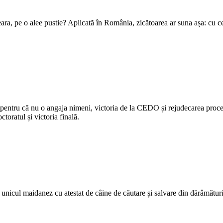
seara, pe o alee pustie? Aplicată în România, zicătoarea ar suna așa: cu ce 
 pentru că nu o angaja nimeni, victoria de la CEDO și rejudecarea procesu
ctoratul și victoria finală.
azi unicul maidanez cu atestat de câine de căutare și salvare din dărâmă