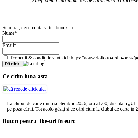
„Puteți prelua maximum 500 de caractere din articolele d
Scriu rar, deci merită să te abonezi :)
Nume*
Email*
Termenii & condițiile sunt aici: https://www.dollo.ro/dollo-press/pol
Ce citim luna asta
La clubul de carte din 6 septembrie 2026, ora 21.00, discutăm „Ultimul
pe poza cărții. Tot acolo găsiți și ce cărți citim la clubul de carte î
Buton pentru like-uri în euro