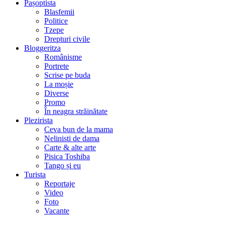
Pașoptista
Blasfemii
Politice
Tzepe
Drepturi civile
Bloggeritza
Românisme
Portrete
Scrise pe buda
La moșie
Diverse
Promo
În neagra străinătate
Plezirista
Ceva bun de la mama
Nelinisti de dama
Carte & alte arte
Pisica Toshiba
Tango și eu
Turista
Reportaje
Video
Foto
Vacante