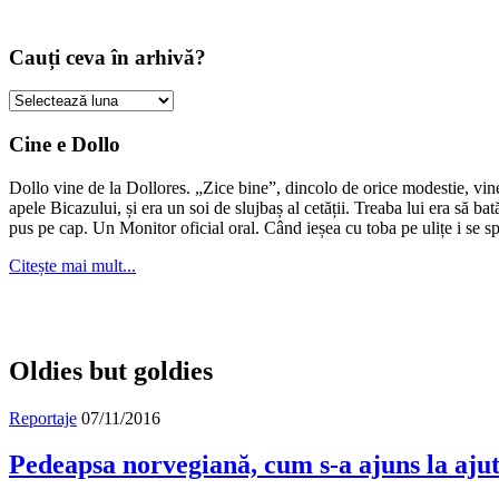
Cauți ceva în arhivă?
Cauți
ceva
în
Cine e Dollo
arhivă?
Dollo vine de la Dollores. „Zice bine”, dincolo de orice modestie, vin
apele Bicazului, și era un soi de slujbaș al cetății. Treaba lui era să ba
pus pe cap. Un Monitor oficial oral. Când ieșea cu toba pe ulițe i se s
Citește mai mult...
Oldies but goldies
Reportaje
07/11/2016
Pedeapsa norvegiană, cum s-a ajuns la aju