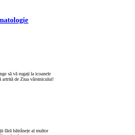
matologie
unge să vă rugați la icoanele
artrită de Ziua vârstnicului!
ii fără bătrânețe al multor