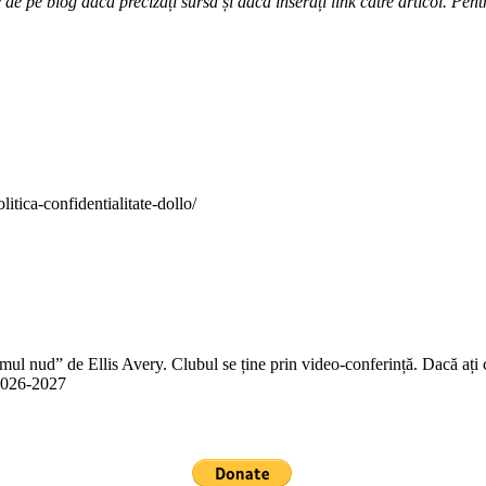
e pe blog dacă precizați sursa și dacă inserați link către articol. Pentr
itica-confidentialitate-dollo/
 nud” de Ellis Avery. Clubul se ține prin video-conferință. Dacă ați citit
n 2026-2027