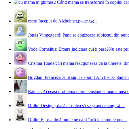
Când mama se transformă în copilul care
escu: Inceput de Alzheimer,poate.🤔...
Jonas Vingegaard: Pana se epuizeaza subiectul din punct
Voda Cornelius: Eroare judiciara cui ii pasa?Nu este prim
Cristina Toader: Si mama reacționează ca la tinerețe, din
Bogdan: Francezii sunt sigur nebuni! Am fost saptamana 
Raluca: Aceeasi problema o are constant si mama mea 
Dollo: Desigur, dacă ar putea să se și apere singură ...
Dollo: Ei, o animă multe pe ea și încă face multe pen...