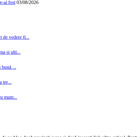
-ai fost
03/08/2026
 de vedere fi...
a si ulti...
 bună ...
tre...
cu mam...