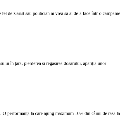
fel de ziarist sau politician ai vrea să ai de-a face într-o campanie
lui în țară, pierderea și regăsirea dosarului, apariția unor
turi. O performanță la care ajung maximum 10% din câinii de rasă la