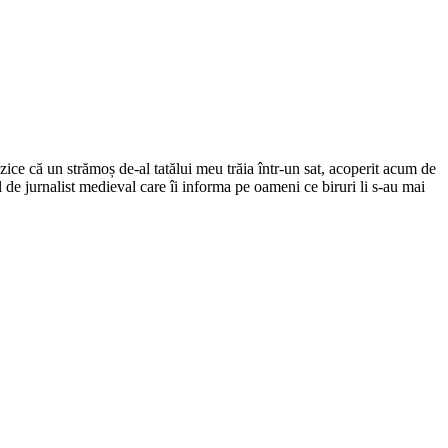
ce că un strămoș de-al tatălui meu trăia într-un sat, acoperit acum de
el de jurnalist medieval care îi informa pe oameni ce biruri li s-au mai