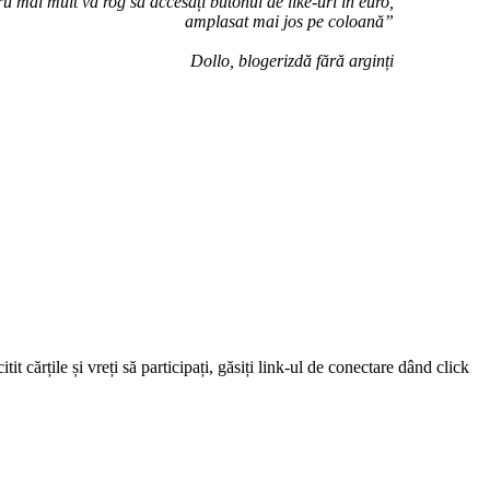
u mai mult vă rog să accesați butonul de like-uri în euro,
amplasat mai jos pe coloană”
Dollo, blogerizdă fără arginți
 cărțile și vreți să participați, găsiți link-ul de conectare dând click