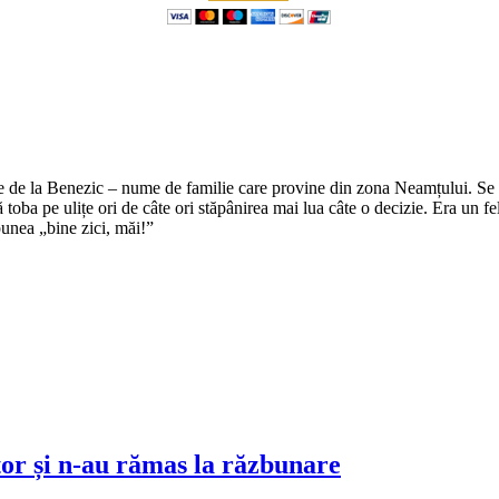
e de la Benezic – nume de familie care provine din zona Neamțului. Se zi
tă toba pe ulițe ori de câte ori stăpânirea mai lua câte o decizie. Era un f
punea „bine zici, măi!”
tor și n-au rămas la răzbunare