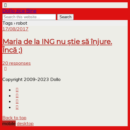
Dollo zice Bine
Tags › robot
17/08/2017
Maria de la ING nu știe să înjure.
Încă ;)
20 responses
Copyright 2009-2023 Dollo
Back to top
mobile
desktop