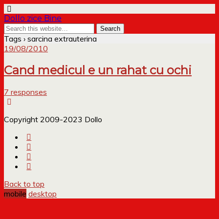
Dollo zice Bine
Tags › sarcina extrauterina
19/08/2010
Cand medicul e un rahat cu ochi
7 responses
Copyright 2009-2023 Dollo
Back to top
mobile
desktop