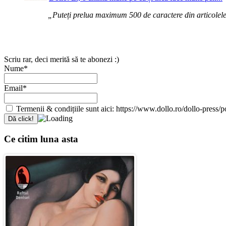
„Puteți prelua maximum 500 de caractere din articolele d
Scriu rar, deci merită să te abonezi :)
Nume*
Email*
Termenii & condițiile sunt aici: https://www.dollo.ro/dollo-press/pol
Ce citim luna asta