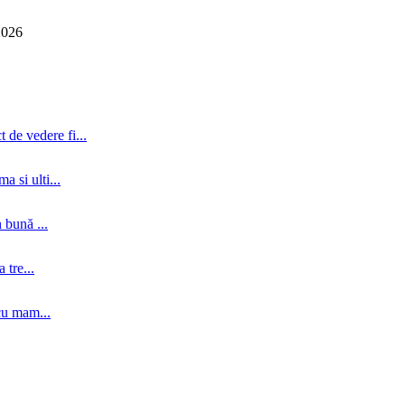
2026
 de vedere fi...
a si ulti...
 bună ...
tre...
cu mam...