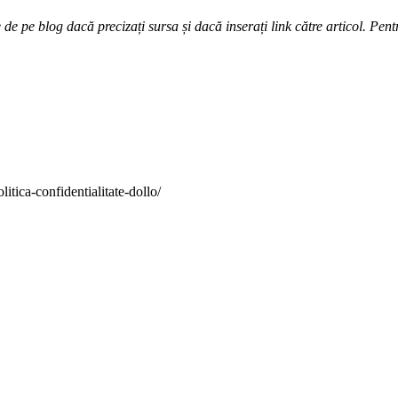
e pe blog dacă precizați sursa și dacă inserați link către articol. Pentr
itica-confidentialitate-dollo/