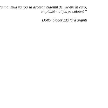
u mai mult vă rog să accesați butonul de like-uri în euro,
amplasat mai jos pe coloană”
Dollo, blogerizdă fără arginți