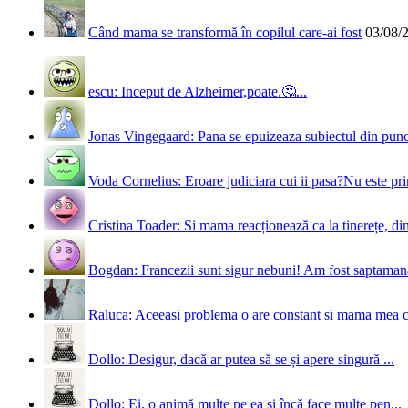
Când mama se transformă în copilul care-ai fost
03/08/
escu: Inceput de Alzheimer,poate.🤔...
Jonas Vingegaard: Pana se epuizeaza subiectul din punct
Voda Cornelius: Eroare judiciara cui ii pasa?Nu este prim
Cristina Toader: Si mama reacționează ca la tinerețe, din
Bogdan: Francezii sunt sigur nebuni! Am fost saptamana 
Raluca: Aceeasi problema o are constant si mama mea 
Dollo: Desigur, dacă ar putea să se și apere singură ...
Dollo: Ei, o animă multe pe ea și încă face multe pen...