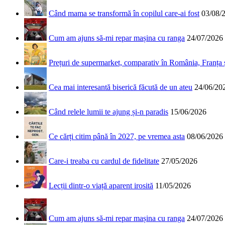
Când mama se transformă în copilul care-ai fost
03/08/
Cum am ajuns să-mi repar mașina cu ranga
24/07/2026
Prețuri de supermarket, comparativ în România, Franța
Cea mai interesantă biserică făcută de un ateu
24/06/20
Când relele lumii te ajung și-n paradis
15/06/2026
Ce cărți citim până în 2027, pe vremea asta
08/06/2026
Care-i treaba cu cardul de fidelitate
27/05/2026
Lecții dintr-o viață aparent irosită
11/05/2026
Cum am ajuns să-mi repar mașina cu ranga
24/07/2026