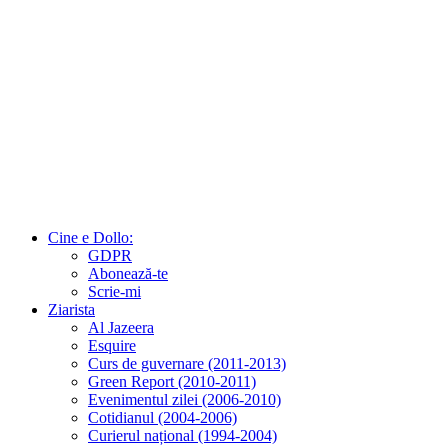
Cine e Dollo:
GDPR
Abonează-te
Scrie-mi
Ziarista
Al Jazeera
Esquire
Curs de guvernare (2011-2013)
Green Report (2010-2011)
Evenimentul zilei (2006-2010)
Cotidianul (2004-2006)
Curierul național (1994-2004)