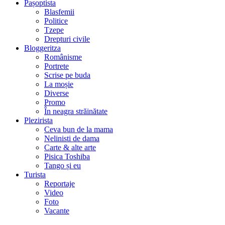
Pașoptista
Blasfemii
Politice
Tzepe
Drepturi civile
Bloggeritza
Românisme
Portrete
Scrise pe buda
La moșie
Diverse
Promo
În neagra străinătate
Plezirista
Ceva bun de la mama
Nelinisti de dama
Carte & alte arte
Pisica Toshiba
Tango și eu
Turista
Reportaje
Video
Foto
Vacante