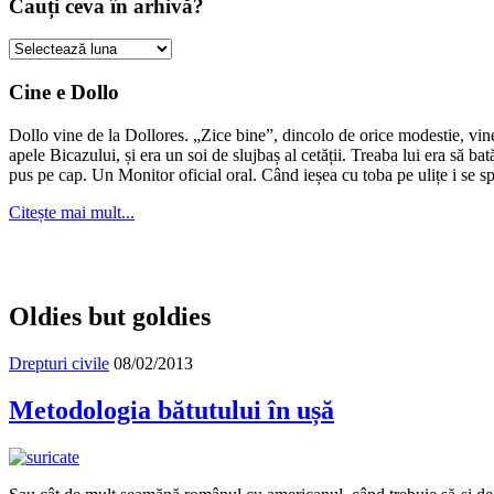
Cauți ceva în arhivă?
Cauți
ceva
în
Cine e Dollo
arhivă?
Dollo vine de la Dollores. „Zice bine”, dincolo de orice modestie, vin
apele Bicazului, și era un soi de slujbaș al cetății. Treaba lui era să ba
pus pe cap. Un Monitor oficial oral. Când ieșea cu toba pe ulițe i se s
Citește mai mult...
Oldies but goldies
Drepturi civile
08/02/2013
Metodologia bătutului în ușă