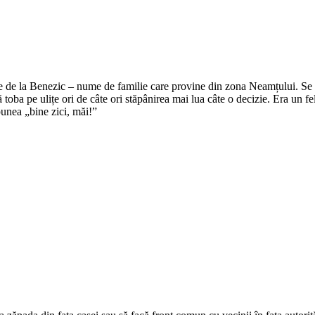
e de la Benezic – nume de familie care provine din zona Neamțului. Se zi
tă toba pe ulițe ori de câte ori stăpânirea mai lua câte o decizie. Era un f
punea „bine zici, măi!”