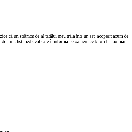
ce că un strămoș de-al tatălui meu trăia într-un sat, acoperit acum de
el de jurnalist medieval care îi informa pe oameni ce biruri li s-au mai