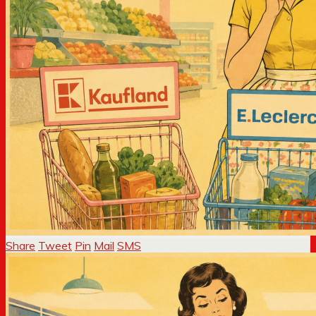
Share
Tweet
Pin
Mail
SMS