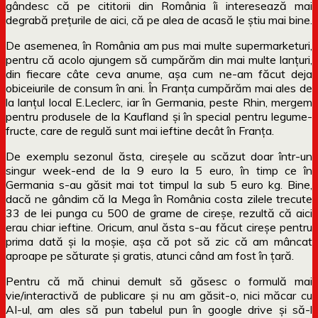
gândesc că pe cititorii din România îi interesează mai
degrabă prețurile de aici, că pe alea de acasă le știu mai bine.
De asemenea, în România am pus mai multe supermarketuri,
pentru că acolo ajungem să cumpărăm din mai multe lanțuri,
din fiecare câte ceva anume, așa cum ne-am făcut deja
obiceiurile de consum în ani. În Franța cumpărăm mai ales de
la lanțul local E.Leclerc, iar în Germania, peste Rhin, mergem
pentru produsele de la Kaufland și în special pentru legume-
fructe, care de regulă sunt mai ieftine decât în Franța.
De exemplu sezonul ăsta, cireșele au scăzut doar într-un
singur week-end de la 9 euro la 5 euro, în timp ce în
Germania s-au găsit mai tot timpul la sub 5 euro kg. Bine,
dacă ne gândim că la Mega în România costa zilele trecute
33 de lei punga cu 500 de grame de cireșe, rezultă că aici
erau chiar ieftine. Oricum, anul ăsta s-au făcut cireșe pentru
prima dată și la moșie, așa că pot să zic că am mâncat
aproape pe săturate și gratis, atunci când am fost în țară.
Pentru că mă chinui demult să găsesc o formulă mai
vie/interactivă de publicare și nu am găsit-o, nici măcar cu
AI-ul, am ales să pun tabelul pun în google drive și să-l