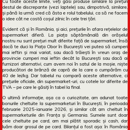
Cu toate aceste limite, veți găsi produse similare la prețuri
destul de discrepante (vezi laptele) sau, dimpotrivă, similare,
și până la urmă cred că ăsta e rolul tabelului, ca să ne facem
o idee cât ne costă coșul zilnic în cele trei țări.
Evident că și în România, și aici, prețurile în afara rețelelor de
supermarket diferă. La piața săptămânală din orășelul
nostru nu sunt prețuri mult diferite față de supermarket, însă
dacă te duci la Piața Obor în București vei putea să cumperi
mai ieftin și mai variat, sau dacă trăiești în vreun oraș de
provincie cumperi mai ieftin decât la București sau dacă ai
furnizori alternativi, cum avem noi în satul de la moșie, niște
producători de brânză de capră de la care o cumpărăm cu
40 de lei/kg. Dar tabelul nu compară aceste alternative, ci
prețurile oficiale, din supermarket-uri, cu cotele lor diferite de
TVA – pe care le găsiți în tabel la final.
O ultimă informație, așa ca o curiozitate, am adunat toate
bonurile cheltuite la supermarketuri în București, în perioada
februarie 2025-ianuarie 2026, și similar cât am cheltuit în
supermarketurile din Franța și Germania. Sumele sunt doar
cele cheltuite pe card, am mai plătit sporadic și cash, dar
luăm doar grosul de pe card. Bilanțul a fost așa: în România