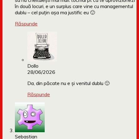
sa nu cheltuiești mai mult tocmai pt ca te aprovizionezi
în două locuri, e un surplus care vine cu managementul
dublu – cel puțin așa ma justific eu 🙂
Răspunde
Dollo
28/06/2026
Da, din păcate nu e și venitul dublu 🙂
Răspunde
Sebastian