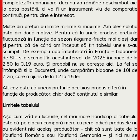
completez în continuare, deci nu va rămâne neschimbat aici
la data postării, ci va fi un instrument viu de comparație
continuă, pentru cine e interesat.
Multe din prețuri au limite minime și maxime. Am ales soluția
asta din două motive. Pentru că la unele produse prețurile
fluctuează în funcție de sezon (legume-fructe mai ales) dar
și pentru că de când am început să țin tabelul unele s-au
scumpit. De exemplu apa îmbuteliată în Franța – bidoanele
de 8l – s-a scumpit în acest interval, din 2025 încoace, de la
2,50 la 3,19 euro. Și probabil nu se oprește aici. La fel se
întâmplă și la București, unde cumpărăm bidoane de 10l de
Zizin, care a ajuns de la 12 la 15 lei.
Alt caz este că uneori prețurile aceluiași produs diferă în
funcție de producător, chiar dacă conținutul e similar.
Limitele tabelului
Așa cum văd eu lucrurile, cel mai mare handicap al tabelului
este că pe alocuri compară mere cu pere, adică produsele nu
au evident nici același producător – chit că sunt luate de la
Kaufland România sau Kaufland Germania – și nici nu se