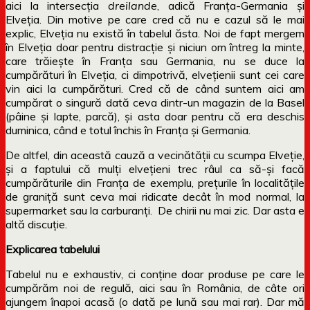
aici la intersecția
dreilande
, adică Franța-Germania și
Elveția. Din motive pe care cred că nu e cazul să le mai
explic, Elveția nu există în tabelul ăsta. Noi de fapt mergem
în Elveția doar pentru distracție și niciun om întreg la minte,
care trăiește în Franța sau Germania, nu se duce la
cumpărături în Elveția, ci dimpotrivă, elvețienii sunt cei care
vin aici la cumpărături. Cred că de când suntem aici am
cumpărat o singură dată ceva dintr-un magazin de la Basel
(pâine și lapte, parcă), și asta doar pentru că era deschis
duminica, când e totul închis în Franța și Germania.
De altfel, din această cauză a vecinătății cu scumpa Elveție,
și a faptului că mulți elvețieni trec râul ca să-și facă
cumpărăturile din Franța de exemplu, prețurile în localitățile
de graniță sunt ceva mai ridicate decât în mod normal, la
supermarket sau la carburanți. De chirii nu mai zic. Dar asta e
altă discuție.
Explicarea tabelului
Tabelul nu e exhaustiv, ci conține doar produse pe care le
cumpărăm noi de regulă, aici sau în România, de câte ori
ajungem înapoi acasă (o dată pe lună sau mai rar). Dar mă