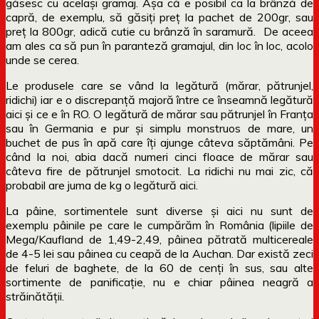
găsesc cu același gramaj. Așa că e posibil ca la brânză de
capră, de exemplu, să găsiți preț la pachet de 200gr, sau
preț la 800gr, adică cutie cu brânză în saramură. De aceea
am ales ca să pun în paranteză gramajul, din loc în loc, acolo
unde se cerea.
Le produsele care se vând la legătură (mărar, pătrunjel,
ridichi) iar e o discrepanță majoră între ce înseamnă legătură
aici și ce e în RO. O legătură de mărar sau pătrunjel în Franța
sau în Germania e pur și simplu monstruos de mare, un
buchet de pus în apă care îți ajunge câteva săptămâni. Pe
când la noi, abia dacă numeri cinci floace de mărar sau
câteva fire de pătrunjel smotocit. La ridichi nu mai zic, că
probabil are juma de kg o legătură aici.
La pâine, sortimentele sunt diverse și aici nu sunt de
exemplu pâinile pe care le cumpărăm în România (lipiile de
Mega/Kaufland de 1,49-2,49, pâinea pătrată multicereale
de 4-5 lei sau pâinea cu ceapă de la Auchan. Dar există zeci
de feluri de baghete, de la 60 de cenți în sus, sau alte
sortimente de panificație, nu e chiar pâinea neagră a
străinătății.