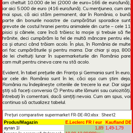
am cheltuit 10.000 de lei (2000 de euro=166 de euro/lună),
iar aici 5.000 de euro (416 euro/lună). Cu mențiunea, cum am
mai spus, că aici stăm permanent, dar în România, o bună
parte din bonurile noastre de cumpărături sporadice sunt
grevate de costul hranei pentru animalele din curte – cele 11
pisici și câinele, care încă trăiesc la moșie și trebuie să fie
hrănite, deci cumpărăm la fel de multă mâncare pentru ele,
ca și atunci când trăiam acolo. În plus, în România de multe
ori fac cumpărăturile și pentru mama. Dar chiar și așa, 800
de lei cheltuiți lunar în supermarketurile din România pare
cam mult pentru cineva care nu stă acolo.
Evident, în tabel prețurile din Franța și Germania sunt în euro,
iar cele din România sunt în lei, căci așa cum știm deja,
România nu îndeplinește criteriile de trecere la eur. Dar sigur
știți să faceți conversia 🙂 Pentru alte lămuriri sau curiozități,
întrebați în comentarii, dacă simțiți nevoia. Cum am spus, voi
continua să actualizez tabelul.