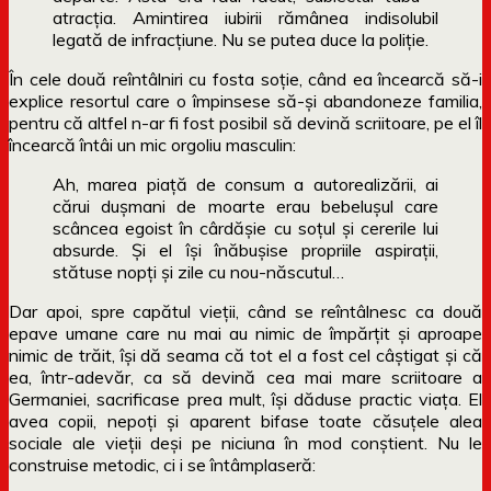
atracţia. Amintirea iubirii rămânea indisolubil
legată de infracţiune. Nu se putea duce la poliţie.
În cele două reîntâlniri cu fosta soție, când ea încearcă să-i
explice resortul care o împinsese să-și abandoneze familia,
pentru că altfel n-ar fi fost posibil să devină scriitoare, pe el îl
încearcă întâi un mic orgoliu masculin:
Ah, marea piaţă de consum a autorealizării, ai
cărui duşmani de moarte erau bebeluşul care
scâncea egoist în cârdăşie cu soţul şi cererile lui
absurde. Şi el îşi înăbuşise propriile aspiraţii,
stătuse nopţi şi zile cu nou-născutul…
Dar apoi, spre capătul vieții, când se reîntâlnesc ca două
epave umane care nu mai au nimic de împărțit și aproape
nimic de trăit, își dă seama că tot el a fost cel câștigat și că
ea, într-adevăr, ca să devină cea mai mare scriitoare a
Germaniei, sacrificase prea mult, își dăduse practic viața. El
avea copii, nepoți și aparent bifase toate căsuțele alea
sociale ale vieții deși pe niciuna în mod conștient. Nu le
construise metodic, ci i se întâmplaseră: