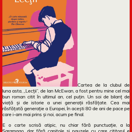
Cartea de la clubul de
luna asta, „Lecții”, de Ian McEwan, a fost pentru mine cel mai
bun roman citit în ultimul an, cel puțin. Un soi de bilanț de
viață și de istorie a unei generații răsfățate. Cea mai
răsfățată generație a Europei, în acești 80 de ani de pace pe
care i-am mai prins și noi, acum pe final.
E o carte scrisă atipic, nu chiar fără punctuație, a la
Saramago, dar fără capitole și pauzele cu care cititorul e