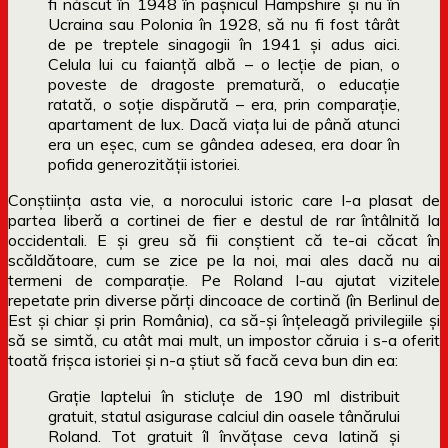
fi născut în 1948 în paşnicul Hampshire şi nu în
Ucraina sau Polonia în 1928, să nu fi fost târât
de pe treptele sinagogii în 1941 şi adus aici.
Celula lui cu faianţă albă – o lecţie de pian, o
poveste de dragoste prematură, o educaţie
ratată, o soţie dispărută – era, prin comparaţie,
apartament de lux. Dacă viaţa lui de până atunci
era un eşec, cum se gândea adesea, era doar în
pofida generozităţii istoriei.
Conștiința asta vie, a norocului istoric care l-a plasat de
partea liberă a cortinei de fier e destul de rar întâlnită la
occidentali. E și greu să fii conștient că te-ai căcat în
scăldătoare, cum se zice pe la noi, mai ales dacă nu ai
termeni de comparație. Pe Roland l-au ajutat vizitele
repetate prin diverse părți dincoace de cortină (în Berlinul de
Est și chiar și prin România), ca să-și înțeleagă privilegiile și
să se simtă, cu atât mai mult, un impostor căruia i s-a oferit
toată frișca istoriei și n-a știut să facă ceva bun din ea:
Graţie laptelui în sticluţe de 190 ml distribuit
gratuit, statul asigurase calciul din oasele tânărului
Roland. Tot gratuit îl învăţase ceva latină şi