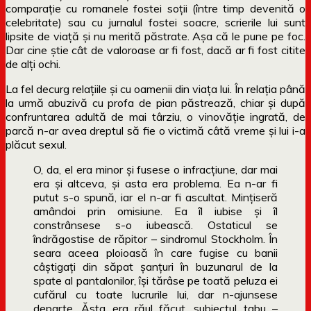
comparație cu romanele fostei soții (între timp devenită o
celebritate) sau cu jurnalul fostei soacre, scrierile lui sunt
lipsite de viață și nu merită păstrate. Așa că le pune pe foc.
Dar cine știe cât de valoroase ar fi fost, dacă ar fi fost citite
de alți ochi.
La fel decurg relațiile și cu oamenii din viața lui. În relația până
la urmă abuzivă cu profa de pian păstrează, chiar și după
confruntarea adultă de mai târziu, o vinovăție ingrată, de
parcă n-ar avea dreptul să fie o victimă câtă vreme și lui i-a
plăcut sexul.
O, da, el era minor şi fusese o infracţiune, dar mai
era şi altceva, şi asta era problema. Ea n-ar fi
putut s-o spună, iar el n-ar fi ascultat. Minţiseră
amândoi prin omisiune. Ea îl iubise şi îl
constrânsese s-o iubească. Ostaticul se
îndrăgostise de răpitor – sindromul Stockholm. În
seara aceea ploioasă în care fugise cu banii
câştigaţi din săpat şanţuri în buzunarul de la
spate al pantalonilor, îşi tărâse pe toată peluza ei
cufărul cu toate lucrurile lui, dar n-ajunsese
departe. Ăsta era răul făcut, subiectul tabu –