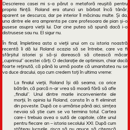
Descrierea casei mi s-a părut o metaforă reușită pentru
propria ființă. Roland era atunci un bărbat încă tânăr,
aparent se descurca, dar pe interior îl măcinau multe. Și da,
una dintre ele era amprenta pe care profesoara de pian și-o
pusese asupra vieții lui. Dar cine putea să spună dacă i-o
distrusese sau nu. El sigur nu.
În final, împletirea asta a vieții unui om cu istoria noastră
recentă îi dă lui Roland ocazia să se întrebe, care va fi
sfârșitul istoriei și să-și dorească să citească măcar
„cuprinsul” acestei cărți. O declarație de optimism, chiar dacă
foarte reținută, că până la urmă poate că umanitatea nu se
va duce dracului, așa cum credem toți în ultima vreme:
La finalul vieții, Roland își dă seama, ca orice
bătrân, că parcă n-ar vrea să moară fără să afle
„finalul”. Unul dintre marile inconveniente ale
morţii, în opinia lui Roland, consta în a fi eliminat
din poveste. După ce o urmărise până aici, simţea
nevoia să ştie cum se va termina totul. Cartea
care-i trebuia avea o sută de capitole, câte unul
pentru fiecare an – istoria secolului XXI. După cum
stăteau lucrurile, risca să nu apuce să citească