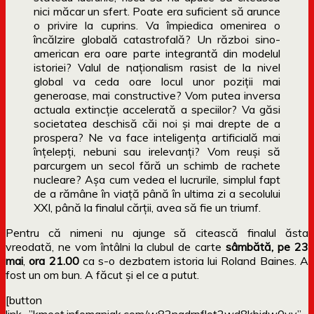
nici măcar un sfert. Poate era suficient să arunce
o privire la cuprins. Va împiedica omenirea o
încălzire globală catastrofală? Un război sino-
american era oare parte integrantă din modelul
istoriei? Valul de naţionalism rasist de la nivel
global va ceda oare locul unor poziţii mai
generoase, mai constructive? Vom putea inversa
actuala extincţie accelerată a speciilor? Va găsi
societatea deschisă căi noi şi mai drepte de a
prospera? Ne va face inteligenţa artificială mai
înţelepţi, nebuni sau irelevanţi? Vom reuşi să
parcurgem un secol fără un schimb de rachete
nucleare? Aşa cum vedea el lucrurile, simplul fapt
de a rămâne în viaţă până în ultima zi a secolului
XXI, până la finalul cărţii, avea să fie un triumf.
Pentru că nimeni nu ajunge să citească finalul ăsta
vreodată, ne vom întâlni la clubul de carte
sâmbătă, pe 23
mai
,
ora 21.00
ca s-o dezbatem istoria lui Roland Baines. A
fost un om bun. A făcut și el ce a putut.
[button
link=”kmeet.infomaniak.com/w82nadrpflot2wd8kbjdw0yv”