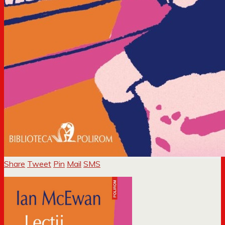
Share
Tweet
Pin
Mail
SMS