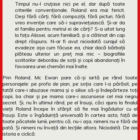
Timpul nu-l cruţase nici pe el, dar după toate
criteriile convenţionale, Roland era mai fericit.
Deşi fără cărţi, fără compoziţii, fără picturi, fără
vreo invenţie care să-i supravieţuiască. Şi-ar da
el familia pentru metrul ei de cărţi? S-a uitat lung
la faţa Alissei, acum familiară, şi a clătinat din cap
drept răspuns. N-ar fi avut niciodată curajul să
evadeze aşa cum făcuse ea, chiar dacă bărbaţii
plăteau ulterior un preţ mai mic – biografiile
scriitorilor debordau de soţii şi copii abandonaţi în
favoarea unei chemări mai înalte.
Prin Roland, Mc Ewan pare că-și iartă pe rând toate
personajele: pe profa de pian, pe soția care l-a părăsit, pe
tatăl care-i abuzase mama și o silise să-și îndepărteze toți
copii, ba chiar și pe mama care-i ascunsese cel mai negru
secret. Și, nu în ultimul rând, pe el însuși, căci ajuns la finalul
vieții Roland începe în sfârșit să fie mai îngăduitor cu el
însuși. Este o îngăduință universală în cartea asta, față de
toate păcatele lumii, pentru că, nu-i așa, nimeni nu e fără de
pată. Și nimeni nu învață din lecțiile altora. Niciodată. De aia
istoria e ciclică: