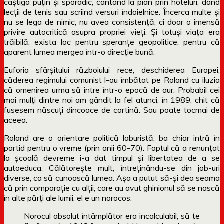
câștiga puțin și sporadic, cântând la pian prin hoteluri, dând
lecții de tenis sau scriind versuri îndoielnice. Încerca multe și
nu se lega de nimic, nu avea consistență, ci doar o imensă
privire autocritică asupra propriei vieți. Și totuși viața era
trăibilă, exista loc pentru speranțe geopolitice, pentru că
aparent lumea mergea într-o direcție bună.
Euforia sfârșitului războiului rece, deschiderea Europei,
căderea regimului comunist l-au îmbătat pe Roland cu iluzia
că omenirea urma să intre într-o epocă de aur. Probabil cei
mai mulți dintre noi am gândit la fel atunci, în 1989, chit că
fusesem născuți dincoace de cortină. Sau poate tocmai de
aceea.
Roland are o orientare politică laburistă, ba chiar intră în
partid pentru o vreme (prin anii 60-70). Faptul că a renunțat
la școală devreme i-a dat timpul și libertatea de a se
autoeduca. Călătorește mult, întreținându-se din job-uri
diverse, ca să cunoască lumea. Așa a putut să-și dea seama
că prin comparație cu alții, care au avut ghinionul să se nască
în alte părți ale lumii, el e un norocos.
Norocul absolut întâmplător era incalculabil, să te