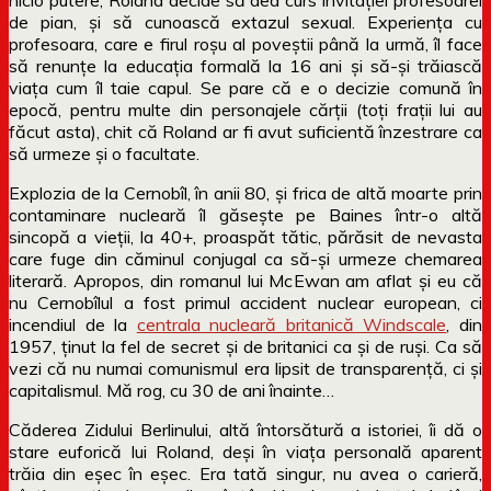
de pian, și să cunoască extazul sexual. Experiența cu
profesoara, care e firul roșu al poveștii până la urmă, îl face
să renunțe la educația formală la 16 ani și să-și trăiască
viața cum îl taie capul. Se pare că e o decizie comună în
epocă, pentru multe din personajele cărții (toți frații lui au
făcut asta), chit că Roland ar fi avut suficientă înzestrare ca
să urmeze și o facultate.
Explozia de la Cernobîl, în anii 80, și frica de altă moarte prin
contaminare nucleară îl găsește pe Baines într-o altă
sincopă a vieții, la 40+, proaspăt tătic, părăsit de nevasta
care fuge din căminul conjugal ca să-și urmeze chemarea
literară. Apropos, din romanul lui McEwan am aflat și eu că
nu Cernobîlul a fost primul accident nuclear european, ci
incendiul de la
centrala nucleară britanică Windscale
, din
1957, ținut la fel de secret și de britanici ca și de ruși. Ca să
vezi că nu numai comunismul era lipsit de transparență, ci și
capitalismul. Mă rog, cu 30 de ani înainte…
Căderea Zidului Berlinului, altă întorsătură a istoriei, îi dă o
stare euforică lui Roland, deși în viața personală aparent
trăia din eșec în eșec. Era tată singur, nu avea o carieră,