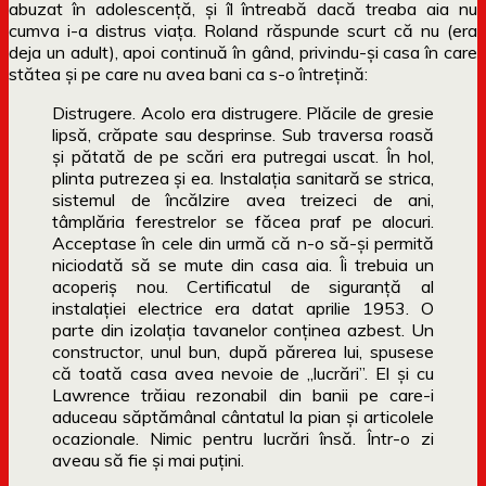
abuzat în adolescență, și îl întreabă dacă treaba aia nu
cumva i-a distrus viața. Roland răspunde scurt că nu (era
deja un adult), apoi continuă în gând, privindu-și casa în care
stătea și pe care nu avea bani ca s-o întrețină:
Distrugere. Acolo era distrugere. Plăcile de gresie
lipsă, crăpate sau desprinse. Sub traversa roasă
şi pătată de pe scări era putregai uscat. În hol,
plinta putrezea şi ea. Instalaţia sanitară se strica,
sistemul de încălzire avea treizeci de ani,
tâmplăria ferestrelor se făcea praf pe alocuri.
Acceptase în cele din urmă că n-o să-şi permită
niciodată să se mute din casa aia. Îi trebuia un
acoperiş nou. Certificatul de siguranţă al
instalaţiei electrice era datat aprilie 1953. O
parte din izolaţia tavanelor conţinea azbest. Un
constructor, unul bun, după părerea lui, spusese
că toată casa avea nevoie de „lucrări”. El şi cu
Lawrence trăiau rezonabil din banii pe care-i
aduceau săptămânal cântatul la pian şi articolele
ocazionale. Nimic pentru lucrări însă. Într-o zi
aveau să fie şi mai puţini.