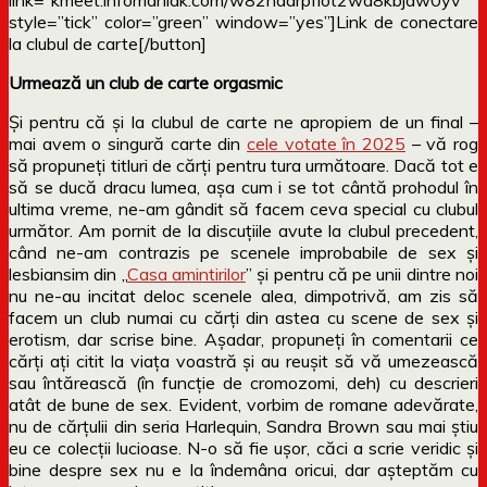
style=”tick” color=”green” window=”yes”]Link de conectare
la clubul de carte[/button]
Urmează un club de carte orgasmic
Și pentru că și la clubul de carte ne apropiem de un final –
mai avem o singură carte din
cele votate în 2025
– vă rog
să propuneți titluri de cărți pentru tura următoare. Dacă tot e
să se ducă dracu lumea, așa cum i se tot cântă prohodul în
ultima vreme, ne-am gândit să facem ceva special cu clubul
următor. Am pornit de la discuțiile avute la clubul precedent,
când ne-am contrazis pe scenele improbabile de sex și
lesbiansim din „
Casa amintirilor
” și pentru că pe unii dintre noi
nu ne-au incitat deloc scenele alea, dimpotrivă, am zis să
facem un club numai cu cărți din astea cu scene de sex și
erotism, dar scrise bine. Așadar, propuneți în comentarii ce
cărți ați citit la viața voastră și au reușit să vă umezească
sau întărească (în funcție de cromozomi, deh) cu descrieri
atât de bune de sex. Evident, vorbim de romane adevărate,
nu de cărțulii din seria Harlequin, Sandra Brown sau mai știu
eu ce colecții lucioase. N-o să fie ușor, căci a scrie veridic și
bine despre sex nu e la îndemâna oricui, dar așteptăm cu