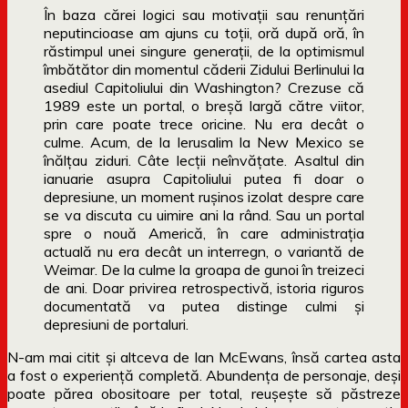
În baza cărei logici sau motivaţii sau renunţări
neputincioase am ajuns cu toţii, oră după oră, în
răstimpul unei singure generaţii, de la optimismul
îmbătător din momentul căderii Zidului Berlinului la
asediul Capitoliului din Washington? Crezuse că
1989 este un portal, o breşă largă către viitor,
prin care poate trece oricine. Nu era decât o
culme. Acum, de la Ierusalim la New Mexico se
înălţau ziduri. Câte lecţii neînvăţate. Asaltul din
ianuarie asupra Capitoliului putea fi doar o
depresiune, un moment ruşinos izolat despre care
se va discuta cu uimire ani la rând. Sau un portal
spre o nouă Americă, în care administraţia
actuală nu era decât un interregn, o variantă de
Weimar. De la culme la groapa de gunoi în treizeci
de ani. Doar privirea retrospectivă, istoria riguros
documentată va putea distinge culmi şi
depresiuni de portaluri.
N-am mai citit și altceva de Ian McEwans, însă cartea asta
a fost o experiență completă. Abundența de personaje, deși
poate părea obositoare per total, reușește să păstreze