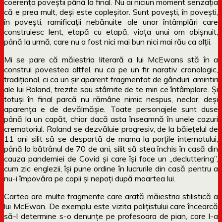
coerența poveștii până la final. Nu ai niciun moment senzația
că e prea mult, deși este copleșitor. Sunt povești, în povești,
în povești, ramificații nebănuite ale unor întâmplări care
construiesc lent, etapă cu etapă, viața unui om obișnuit,
până la urmă, care nu a fost nici mai bun nici mai rău ca alții.
Mi se pare că măiestria literară a lui McEwans stă în a
construi povestea altfel, nu ca pe un fir narativ cronologic,
tradițional, ci ca un șir aparent fragmentat de gânduri, amintiri
ale lui Roland, trezite sau stârnite de te miri ce întâmplare. Și
totuși în final parcă nu rămâne nimic nespus, neclar, deși
aparența e de devălmășie. Toate personajele sunt duse
până la un capăt, chiar dacă asta înseamnă în unele cazuri
crematoriul. Roland se dezvăluie progresiv, de la băiețelul de
11 ani silit să se despartă de mama la porțile internatului,
până la bătrânul de 70 de ani, silit să stea închis în casă din
cauza pandemiei de Covid și care își face un „decluttering”,
cum zic englezii, își pune ordine în lucrurile din casă pentru a
nu-i împovăra pe copii și nepoți după moartea lui.
Cartea are multe fragmente care arată măiestria stilistică a
lui McEwan. De exemplu este vizita polițistului care încearcă
să-l determine s-o denunțe pe profesoara de pian, care l-a