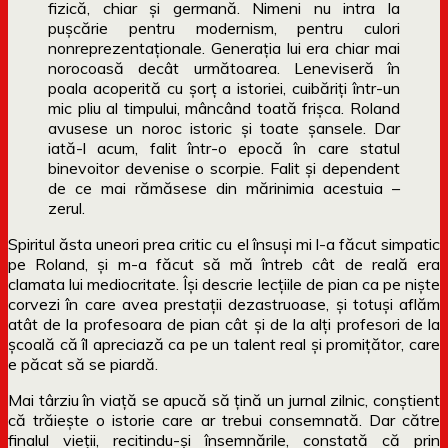
fizică, chiar şi germană. Nimeni nu intra la
puşcărie pentru modernism, pentru culori
nonreprezentaţionale. Generaţia lui era chiar mai
norocoasă decât următoarea. Leneviseră în
poala acoperită cu şorţ a istoriei, cuibăriţi într-un
mic pliu al timpului, mâncând toată frişca. Roland
avusese un noroc istoric şi toate şansele. Dar
iată-l acum, falit într-o epocă în care statul
binevoitor devenise o scorpie. Falit şi dependent
de ce mai rămăsese din mărinimia acestuia –
zerul.
Spiritul ăsta uneori prea critic cu el însuși mi l-a făcut simpatic
pe Roland, și m-a făcut să mă întreb cât de reală era
clamata lui mediocritate. Își descrie lecțiile de pian ca pe niște
corvezi în care avea prestații dezastruoase, și totuși aflăm
atât de la profesoara de pian cât și de la alți profesori de la
școală că îl apreciază ca pe un talent real și promițător, care
e păcat să se piardă.
Mai târziu în viață se apucă să țină un jurnal zilnic, conștient
că trăiește o istorie care ar trebui consemnată. Dar către
finalul vieții, recitindu-și însemnările, constată că prin