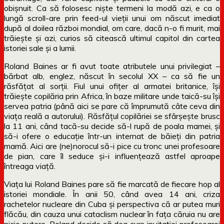
obișnuit. Ca să folosesc niște termeni la modă azi, e ca o
lungă scroll-are prin feed-ul vieții unui om născut imediat
după al doilea război mondial, om care, dacă n-o fi murit, mai
trăiește și azi, curios să citească ultimul capitol din cartea
istoriei sale și a lumii.
Roland Baines ar fi avut toate atributele unui privilegiat –
bărbat alb, englez, născut în secolul XX – ca să fie un
răsfățat al sorții. Fiul unui ofițer al armatei britanice, își
trăiește copilăria prin Africa, în baze militare unde taică-su își
servea patria (până aici se pare că împrumută câte ceva din
viața reală a autorului). Răsfățul copilăriei se sfârșește brusc
la 11 ani, când tacă-su decide să-l rupă de poala mamei, și
să-i ofere o educație într-un internat de băieți din patria
mamă. Aici are (ne)norocul să-i pice cu tronc unei profesoare
de pian, care îl seduce și-i influențează astfel aproape
întreaga viață.
Viața lui Roland Baines pare să fie marcată de fiecare hop al
istoriei mondiale. În anii 50, când avea 14 ani, criza
rachetelor nucleare din Cuba și perspectiva că ar putea muri
flăcău, din cauza unui cataclism nuclear în fața căruia nu are
nicio putere, Roland decide să dea curs invitației profesoarei