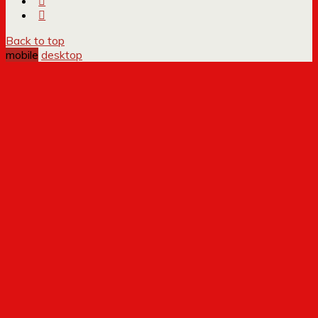
Back to top
mobile
desktop