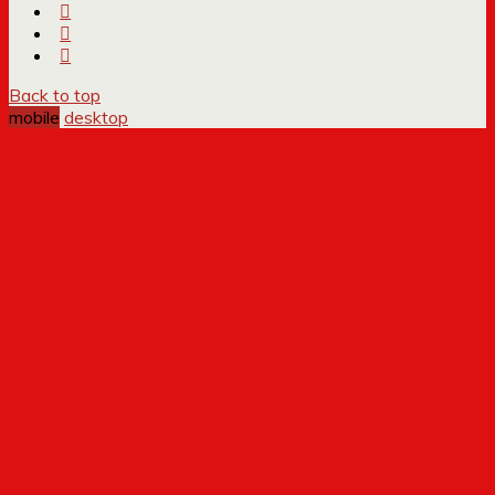
Back to top
mobile
desktop