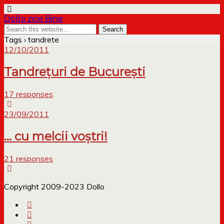
Dollo zice Bine
Tags › tandrete
12/10/2011
Tandrețuri de București
17 responses
23/09/2011
… cu melcii voștri!
21 responses
Copyright 2009-2023 Dollo