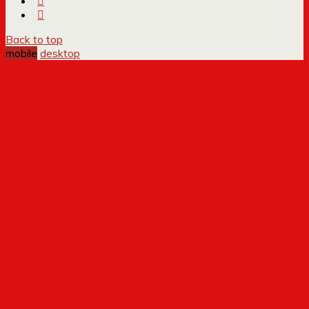
Back to top
mobile
desktop