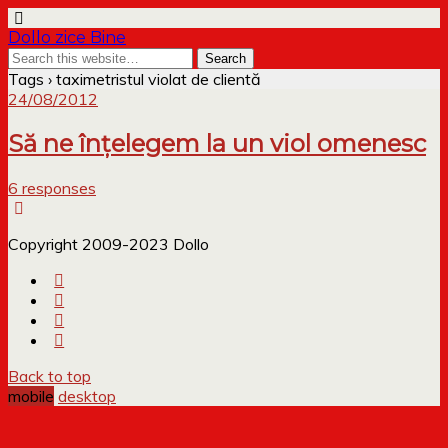
Dollo zice Bine
Tags › taximetristul violat de clientă
24/08/2012
Să ne înțelegem la un viol omenesc
6 responses
Copyright 2009-2023 Dollo
Back to top
mobile
desktop