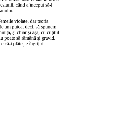
esiunii, când a început să-i
manului.
femeile violate, dar teoria
ogie am putea, deci, să spunem
ița, și chiar și așa, cu cuțitul
 nu poate să rămână și gravid.
 că-i plătește îngrijiri