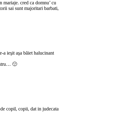
din mariaje. cred ca domnu’ cu
rii sai sunt majoritari barbati,
-a ieşit aşa băiet halucinant
ostru… 🙂
de copil, copii, dat in judecata