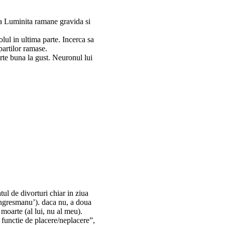
ca Luminita ramane gravida si
olul in ultima parte. Incerca sa
partilor ramase.
arte buna la gust. Neuronul lui
ul de divorturi chiar in ziua
congresmanu’). daca nu, a doua
e moarte (al lui, nu al meu).
 functie de placere/neplacere”,