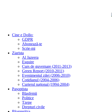
Cine e Dollo:
GDPR
Abonează-te
Scrie-mi
Ziarista
Al Jazeera
Esquire
Curs de guvernare (2011-2013)
Green Report (2010-2011)
Evenimentul zilei (2006-2010)
Cotidianul (2004-2006)
Curierul național (1994-2004)
Pașoptista
Blasfemii
Politice
Tzepe
Drepturi civile
Bloggeritza