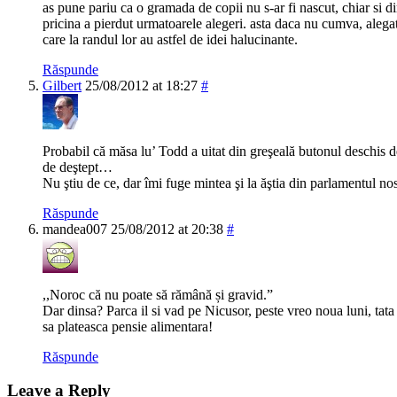
as pune pariu ca o gramada de copii nu s-ar fi nascut, chiar si 
pricina a pierdut urmatoarele alegeri. asta daca nu cumva, alegato
care la randul lor au astfel de idei halucinante.
Răspunde
Gilbert
25/08/2012 at 18:27
#
Probabil că măsa lu’ Todd a uitat din greşeală butonul deschis de
de deştept…
Nu ştiu de ce, dar îmi fuge mintea şi la ăştia din parlamentul n
Răspunde
mandea007
25/08/2012 at 20:38
#
,,Noroc că nu poate să rămână și gravid.”
Dar dinsa? Parca il si vad pe Nicusor, peste vreo noua luni, tata 
sa plateasca pensie alimentara!
Răspunde
Leave a Reply