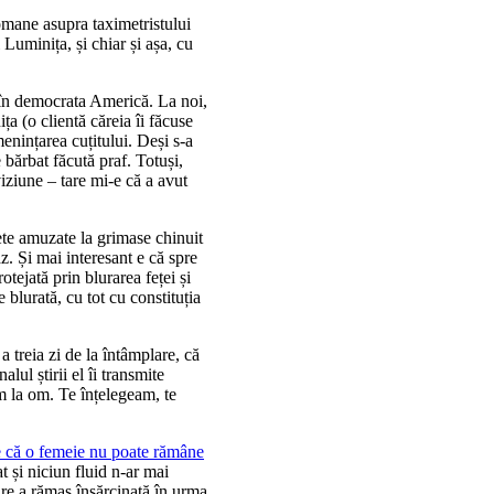
mane asupra taximetristului
Luminița, și chiar și așa, cu
, în democrata Americă. La noi,
a (o clientă căreia îi făcuse
menințarea cuțitului. Deși s-a
 bărbat făcută praf. Totuși,
viziune – tare mi-e că a avut
bete amuzate la grimase chinuit
z. Și mai interesant e că spre
otejată prin blurarea feței și
blurată, cu tot cu constituția
a treia zi de la întâmplare, că
alul știrii el îi transmite
m la om. Te înțelegeam, te
e că o femeie nu poate rămâne
t și niciun fluid n-ar mai
are a rămas însărcinată în urma