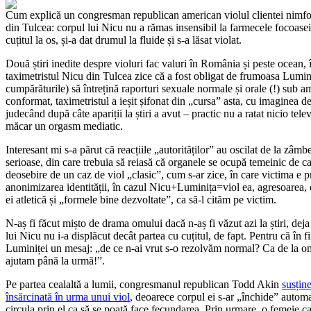
Cum explică un congresman republican american violul clientei nimfo
din Tulcea: corpul lui Nicu nu a rămas insensibil la farmecele focoasei 
cuțitul la os, și-a dat drumul la fluide și s-a lăsat violat.
Două știri inedite despre violuri fac valuri în România și peste ocean
taximetristul Nicu din Tulcea zice că a fost obligat de frumoasa Luminiț
cumpărăturile) să întrețină raporturi sexuale normale și orale (!) sub a
conformat, taximetristul a ieșit șifonat din „cursa” asta, cu imaginea de
judecând după câte apariții la știri a avut – practic nu a ratat nicio tele
măcar un orgasm mediatic.
Interesant mi s-a părut că reacțiile „autorităților” au oscilat de la zâm
serioase, din care trebuia să reiasă că organele se ocupă temeinic de ca
deosebire de un caz de viol „clasic”, cum s-ar zice, în care victima e pr
anonimizarea identității, în cazul Nicu+Luminița=viol ea, agresoarea, e 
ei atletică și „formele bine dezvoltate”, ca să-l cităm pe victim.
N-aș fi făcut mișto de drama omului dacă n-aș fi văzut azi la știri, deja 
lui Nicu nu i-a displăcut decât partea cu cuțitul, de fapt. Pentru că în fin
Luminiței un mesaj: „de ce n-ai vrut s-o rezolvăm normal? Ca de la o
ajutam până la urmă!”.
Pe partea cealaltă a lumii, congresmanul republican Todd Akin
susțin
însărcinată în urma unui viol
, deoarece corpul ei s-ar „închide” automa
circula prin el ca să se poată face fecundarea. Prin urmare, o femeie c