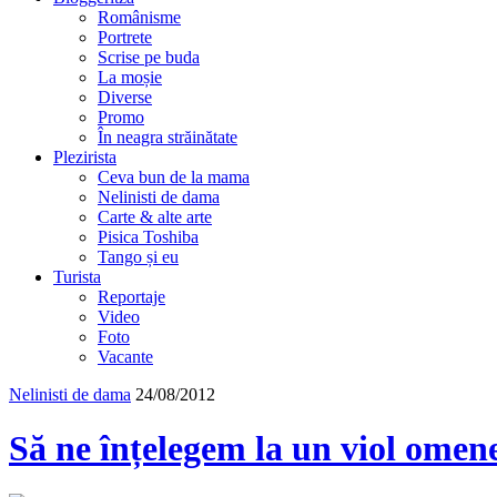
Românisme
Portrete
Scrise pe buda
La moșie
Diverse
Promo
În neagra străinătate
Plezirista
Ceva bun de la mama
Nelinisti de dama
Carte & alte arte
Pisica Toshiba
Tango și eu
Turista
Reportaje
Video
Foto
Vacante
Nelinisti de dama
24/08/2012
Să ne înțelegem la un viol omen