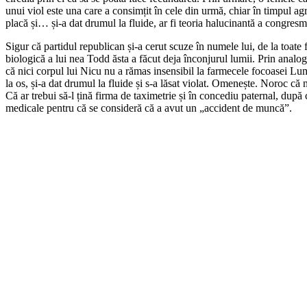
unui viol este una care a consimțit în cele din urmă, chiar în timpul agr
placă și… și-a dat drumul la fluide, ar fi teoria halucinantă a congres
Sigur că partidul republican și-a cerut scuze în numele lui, de la toate 
biologică a lui nea Todd ăsta a făcut deja înconjurul lumii. Prin anal
că nici corpul lui Nicu nu a rămas insensibil la farmecele focoasei Lumin
la os, și-a dat drumul la fluide și s-a lăsat violat. Omenește. Noroc că
Că ar trebui să-l țină firma de taximetrie și în concediu paternal, după ce
medicale pentru că se consideră că a avut un „accident de muncă”.