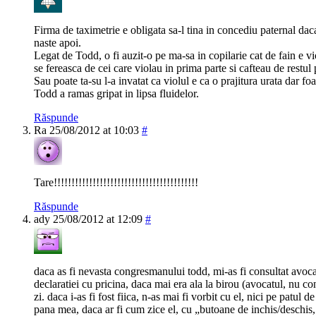
Firma de taximetrie e obligata sa-l tina in concediu paternal da
naste apoi.
Legat de Todd, o fi auzit-o pe ma-sa in copilarie cat de fain e vi
se fereasca de cei care violau in prima parte si cafteau de restul 
Sau poate ta-su l-a invatat ca violul e ca o prajitura urata dar fo
Todd a ramas gripat in lipsa fluidelor.
Răspunde
Ra
25/08/2012 at 10:03
#
Tare!!!!!!!!!!!!!!!!!!!!!!!!!!!!!!!!!!!!!!!!!
Răspunde
ady
25/08/2012 at 12:09
#
daca as fi nevasta congresmanului todd, mi-as fi consultat avocat
declaratiei cu pricina, daca mai era ala la birou (avocatul, nu 
zi. daca i-as fi fost fiica, n-as mai fi vorbit cu el, nici pe patul d
pana mea, daca ar fi cum zice el, cu „butoane de inchis/deschis,