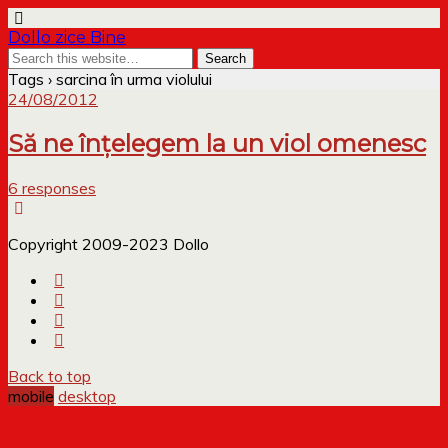
Dollo zice Bine
Tags › sarcina în urma violului
24/08/2012
Să ne înțelegem la un viol omenesc
6 responses
Copyright 2009-2023 Dollo
Back to top
mobile
desktop