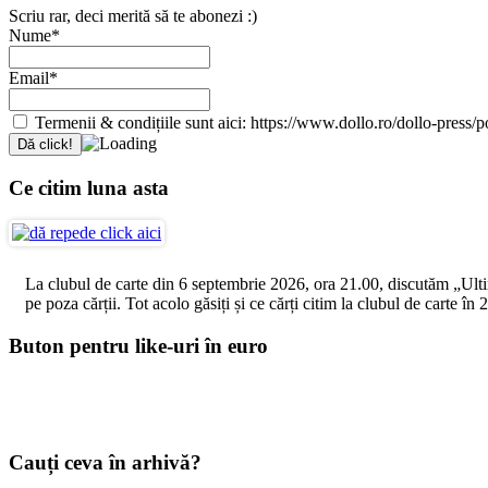
Scriu rar, deci merită să te abonezi :)
Nume*
Email*
Termenii & condițiile sunt aici: https://www.dollo.ro/dollo-press/pol
Ce citim luna asta
La clubul de carte din 6 septembrie 2026, ora 21.00, discutăm „Ultimul
pe poza cărții. Tot acolo găsiți și ce cărți citim la clubul de carte î
Buton pentru like-uri în euro
Cauți ceva în arhivă?