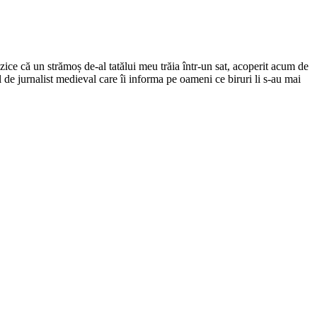
ce că un strămoș de-al tatălui meu trăia într-un sat, acoperit acum de
el de jurnalist medieval care îi informa pe oameni ce biruri li s-au mai