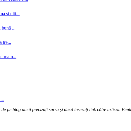
a si ulti...
 bună ...
tre...
cu mam...
...
e pe blog dacă precizați sursa și dacă inserați link către articol. Pentr