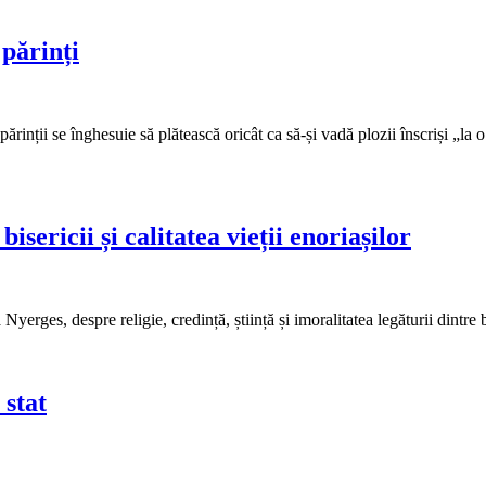
 părinți
inții se înghesuie să plătească oricât ca să-și vadă plozii înscriși „la o 
isericii și calitatea vieții enoriașilor
rges, despre religie, credință, știință și imoralitatea legăturii dintre b
 stat