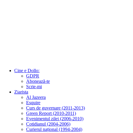
Cine e Dollo:
GDPR
Abonează-te
Scrie-mi
Ziarista
Al Jazeera
Esquire
Curs de guvernare (2011-2013)
Green Report (2010-2011)
Evenimentul zilei (2006-2010)
Cotidianul (2004-2006)
Curierul național (1994-2004)