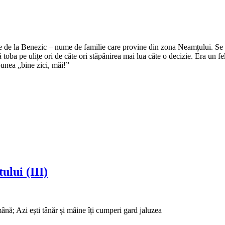
e de la Benezic – nume de familie care provine din zona Neamțului. Se zi
tă toba pe ulițe ori de câte ori stăpânirea mai lua câte o decizie. Era un f
punea „bine zici, măi!”
ului (III)
mână; Azi ești tânăr și mâine îți cumperi gard jaluzea