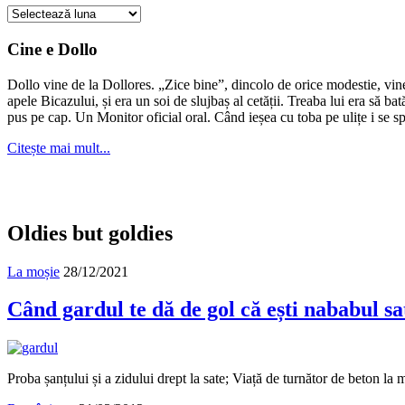
Cauți
ceva
în
Cine e Dollo
arhivă?
Dollo vine de la Dollores. „Zice bine”, dincolo de orice modestie, vin
apele Bicazului, și era un soi de slujbaș al cetății. Treaba lui era să ba
pus pe cap. Un Monitor oficial oral. Când ieșea cu toba pe ulițe i se s
Citește mai mult...
Oldies but goldies
La moșie
28/12/2021
Când gardul te dă de gol că ești nababul sat
Proba șanțului și a zidului drept la sate; Viață de turnător de beton la 