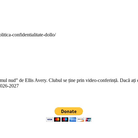
itica-confidentialitate-dollo/
 nud” de Ellis Avery. Clubul se ține prin video-conferință. Dacă ați citit
n 2026-2027