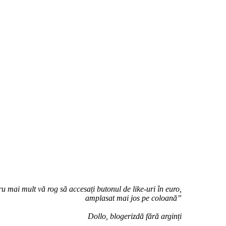
u mai mult vă rog să accesați butonul de like-uri în euro,
amplasat mai jos pe coloană”
Dollo, blogerizdă fără arginți