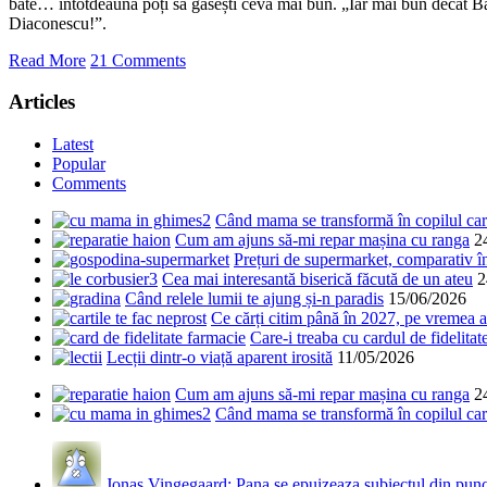
bate… întotdeauna poți să găsești ceva mai bun. „Iar mai bun decât Bă
Diaconescu!”.
Read More
21 Comments
Articles
Latest
Popular
Comments
Când mama se transformă în copilul care
Cum am ajuns să-mi repar mașina cu ranga
2
Prețuri de supermarket, comparativ 
Cea mai interesantă biserică făcută de un ateu
2
Când relele lumii te ajung și-n paradis
15/06/2026
Ce cărți citim până în 2027, pe vremea a
Care-i treaba cu cardul de fidelitat
Lecții dintr-o viață aparent irosită
11/05/2026
Cum am ajuns să-mi repar mașina cu ranga
2
Când mama se transformă în copilul care
Jonas Vingegaard: Pana se epuizeaza subiectul din punct