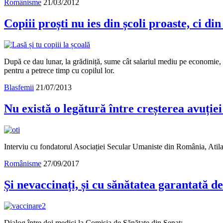
Românisme
21/03/2012
Copiii proști nu ies din școli proaste, ci din
După ce dau lunar, la grădiniță, sume cât salariul mediu pe economie, păr
pentru a petrece timp cu copilul lor.
Blasfemii
21/07/2013
Nu există o legătură între creșterea avuției b
Interviu cu fondatorul Asociației Secular Umaniste din România, Atila Nye
Românisme
27/09/2017
Și nevaccinați, și cu sănătatea garantată de
Dialog între doi medici la Comisia de Sănătate din Senat: