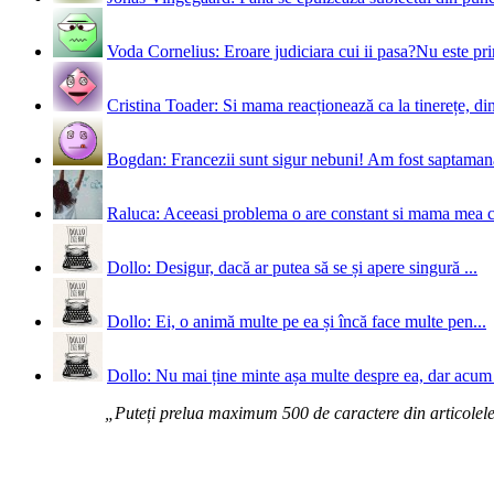
Voda Cornelius: Eroare judiciara cui ii pasa?Nu este prim
Cristina Toader: Si mama reacționează ca la tinerețe, din
Bogdan: Francezii sunt sigur nebuni! Am fost saptamana 
Raluca: Aceeasi problema o are constant si mama mea 
Dollo: Desigur, dacă ar putea să se și apere singură ...
Dollo: Ei, o animă multe pe ea și încă face multe pen...
Dollo: Nu mai ține minte așa multe despre ea, dar acum 
„Puteți prelua maximum 500 de caractere din articolele d