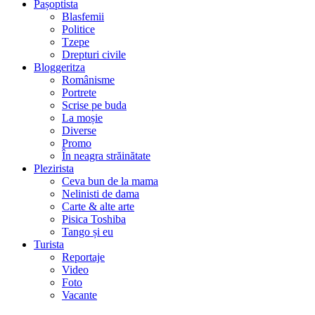
Pașoptista
Blasfemii
Politice
Tzepe
Drepturi civile
Bloggeritza
Românisme
Portrete
Scrise pe buda
La moșie
Diverse
Promo
În neagra străinătate
Plezirista
Ceva bun de la mama
Nelinisti de dama
Carte & alte arte
Pisica Toshiba
Tango și eu
Turista
Reportaje
Video
Foto
Vacante