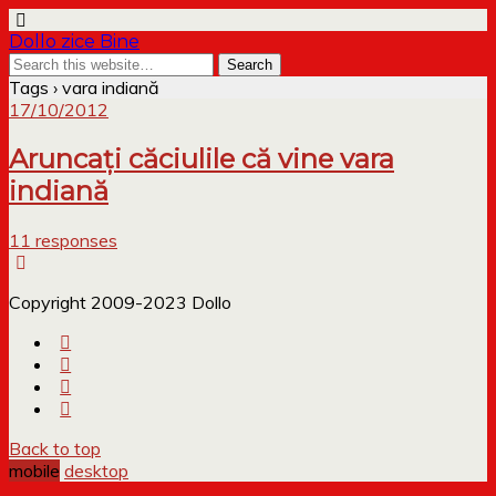
Dollo zice Bine
Tags › vara indiană
17/10/2012
Aruncați căciulile că vine vara
indiană
11 responses
Copyright 2009-2023 Dollo
Back to top
mobile
desktop