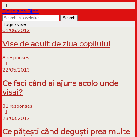
Dollo zice Bine
Tags › vise
01/06/2013
Vise de adult de ziua copilului
8 responses
22/05/2013
Ce faci când ai ajuns acolo unde
visai?
31 responses
23/03/2012
Ce pățești când deguști prea multe