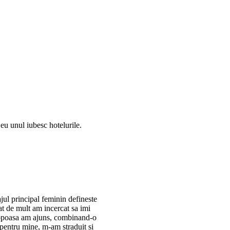
 eu unul iubesc hotelurile.
jul principal feminin defineste
icat de mult am incercat sa imi
siropoasa am ajuns, combinand-o
t pentru mine, m-am straduit si