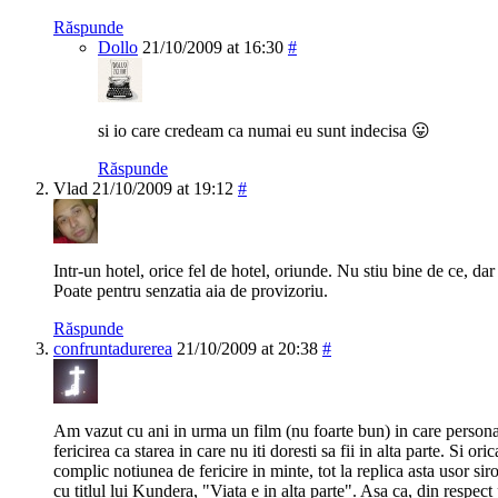
Răspunde
Dollo
21/10/2009 at 16:30
#
si io care credeam ca numai eu sunt indecisa 😛
Răspunde
Vlad
21/10/2009 at 19:12
#
Intr-un hotel, orice fel de hotel, oriunde. Nu stiu bine de ce, dar
Poate pentru senzatia aia de provizoriu.
Răspunde
confruntadurerea
21/10/2009 at 20:38
#
Am vazut cu ani in urma un film (nu foarte bun) in care persona
fericirea ca starea in care nu iti doresti sa fii in alta parte. Si or
complic notiunea de fericire in minte, tot la replica asta usor 
cu titlul lui Kundera, "Viata e in alta parte". Asa ca, din respec