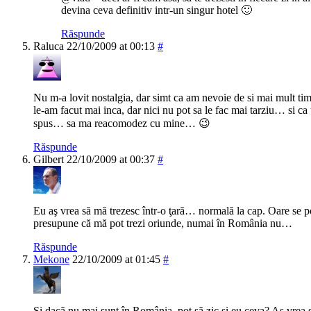
devina ceva definitiv intr-un singur hotel 🙂
Răspunde
Raluca
22/10/2009 at 00:13
#
Nu m-a lovit nostalgia, dar simt ca am nevoie de si mai mult tim
le-am facut mai inca, dar nici nu pot sa le fac mai tarziu… si ca
spus… sa ma reacomodez cu mine… 😉
Răspunde
Gilbert
22/10/2009 at 00:37
#
Eu aş vrea să mă trezesc într-o ţară… normală la cap. Oare se p
presupune că mă pot trezi oriunde, numai în România nu…
Răspunde
Mekone
22/10/2009 at 01:45
#
Și dacă nu mai sunt în România, pot să zic și eu ceva? Aș vrea s