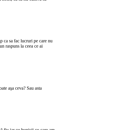
p ca sa fac lucruri pe care nu
 un raspuns la ceea ce ai
oate aşa ceva? Sau asta
ă fiu iar cu bunicii cu care am