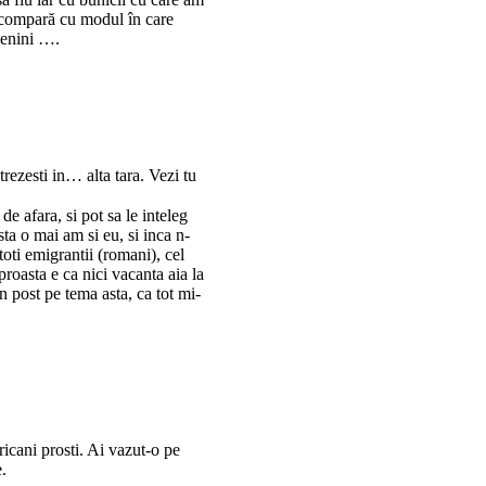
se compară cu modul în care
 senini ….
trezesti in… alta tara. Vezi tu
 afara, si pot sa le inteleg
sta o mai am si eu, si inca n-
oti emigrantii (romani), cel
roasta e ca nici vacanta aia la
n post pe tema asta, ca tot mi-
ricani prosti. Ai vazut-o pe
.