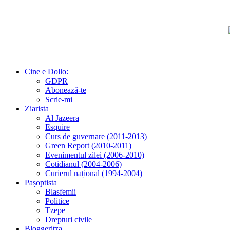
Cine e Dollo:
GDPR
Abonează-te
Scrie-mi
Ziarista
Al Jazeera
Esquire
Curs de guvernare (2011-2013)
Green Report (2010-2011)
Evenimentul zilei (2006-2010)
Cotidianul (2004-2006)
Curierul național (1994-2004)
Pașoptista
Blasfemii
Politice
Tzepe
Drepturi civile
Bloggeritza