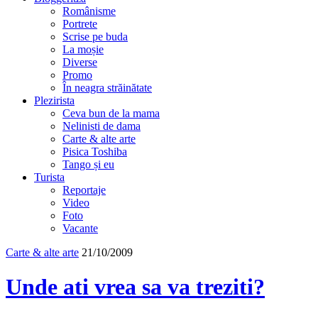
Românisme
Portrete
Scrise pe buda
La moșie
Diverse
Promo
În neagra străinătate
Plezirista
Ceva bun de la mama
Nelinisti de dama
Carte & alte arte
Pisica Toshiba
Tango și eu
Turista
Reportaje
Video
Foto
Vacante
Carte & alte arte
21/10/2009
Unde ati vrea sa va treziti?