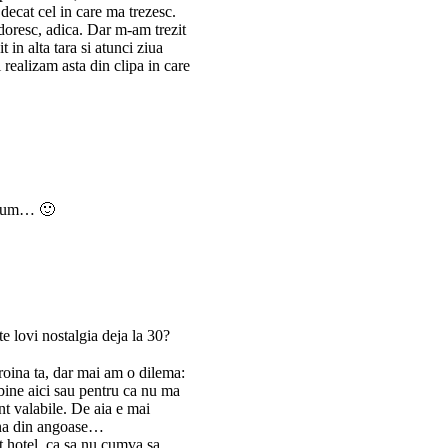
 decat cel in care ma trezesc.
l doresc, adica. Dar m-am trezit
 in alta tara si atunci ziua
 realizam asta din clipa in care
 acum… 🙂
e lovi nostalgia deja la 30?
roina ta, dar mai am o dilema:
bine aici sau pentru ca nu ma
t valabile. De aia e mai
una din angoase…
alt hotel, ca sa nu cumva sa