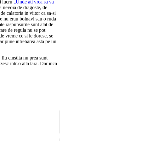
si lucru
„Unde ati vrea sa va
la nevoia de dragoste, de
e calatoria in viitor ca sa-si
re nu erau bolnavi sau o ruda
ate raspunsurile sunt atat de
care de regula nu se pot
 de vreme ce si le doresc, se
ar pune intrebarea asta pe un
fiu cinstita nu prea sunt
zesc intr-o alta tara. Dar inca