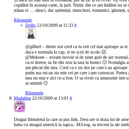
copilărit în aceeași curte, la țară. Nimic din ce am întâlnit nu 
trăiau ei … săraci, dar optimiști, muncitori, romantici, glumeți,
Răspunde
Dollo
22/10/2009 at 11:33
#
@gilbert – dintre noi cred ca tu esti cel mai aproape sa te 
daca e normala la cap, si ne scrii de acolo 😉
@Mekone – aveam nevoie si de niste guri de aer normal, de
ca-si doresc sa fie din nou la tara la bunici 🙂 Nostalgia a
am plecat din tara. Cred ca e un dor pe care-l au aproape t
putin asa mi-au zis mie cei pe care i-am cunoscut. Partea p
tara nu mai e aici ce-a fost. O sa revin cu amanunte intr-u
ai amintit 🙂
Răspunde
Madalina
22/10/2009 at 13:01
#
Dragut filmuletul la care ai pus link. Desi are si doza lui de ame
baba cu steagul americii la sapca.. MArog, sa trecem la ale mele