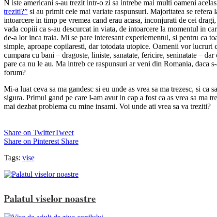
N
iste americani s-au trezit intr-o zi sa intrebe mai multi oameni acela
treziti?”
si au primit cele mai variate raspunsuri. Majoritatea se refera 
intoarcere in timp pe vremea cand erau acasa, inconjurati de cei dragi, d
vada copiii ca s-au descurcat in viata, de intoarcere la momentul in ca
de-a lor inca traia. Mi se pare interesant experiementul, si pentru ca to
simple, aproape copilaresti, dar totodata utopice. Oamenii vor lucruri 
cumpara cu bani – dragoste, liniste, sanatate, fericire, seninatate – dar
pare ca nu le au. Ma intreb ce raspunsuri ar veni din Romania, daca s-
forum?
Mi-a luat ceva sa ma gandesc si eu unde as vrea sa ma trezesc, si ca sa 
sigura. Primul gand pe care l-am avut in cap a fost ca as vrea sa ma tre
mai dezbat problema cu mine insami. Voi unde ati vrea sa va treziti?
Share on Twitter
Tweet
Share on Pinterest
Share
Tags:
vise
Palatul viselor noastre