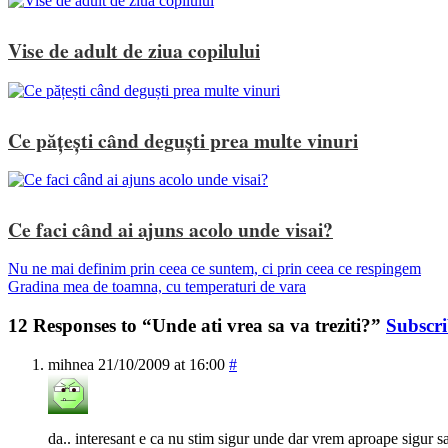
Vise de adult de ziua copilului
Ce pățești când deguști prea multe vinuri
Ce faci când ai ajuns acolo unde visai?
Nu ne mai definim prin ceea ce suntem, ci prin ceea ce respingem
Gradina mea de toamna, cu temperaturi de vara
12 Responses to “Unde ati vrea sa va treziti?”
Subscr
mihnea
21/10/2009 at 16:00
#
da.. interesant e ca nu stim sigur unde dar vrem aproape sigur s