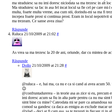
ma straduiesc sa nu imi doresc niciodata sa ma trezesc in alt loc
Ma straduiesc sa fac in asa fel incat locul sa fie cel pe care mi-
multa, foarte multa vreme, asa cum stii, dorindu-mi sa ma fi trezit
incepea foarte prost si continua prost. Eram in locul nepotrivit si
ma trezeam. Ce sanse avea ziua?
Răspunde
Raluca
21/10/2009 at 21:02
#
As vrea sa ma trezesc la 20 de ani, oriunde, dar cu mintea de
Răspunde
Dollo
21/10/2009 at 21:28
#
@raluca – e, hai ma, ca nu e ca si cand ai avea acum 50. t
😉
@confruntadurerea – in teorie asa as zice si eu, precum e
imi doresc acum sa fiu in alta parte pentru ca nu ma simt 
simt bine cu mine? Cateodata mi se pare ca amandoua sun
comod sa gandesc ca daca as emigra as exclude macar 
@vlad – deci ar fi cam asa, sa te trezesti in fiecare zi in 