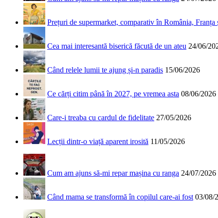
Prețuri de supermarket, comparativ în România, Franța
Cea mai interesantă biserică făcută de un ateu
24/06/20
Când relele lumii te ajung și-n paradis
15/06/2026
Ce cărți citim până în 2027, pe vremea asta
08/06/2026
Care-i treaba cu cardul de fidelitate
27/05/2026
Lecții dintr-o viață aparent irosită
11/05/2026
Cum am ajuns să-mi repar mașina cu ranga
24/07/2026
Când mama se transformă în copilul care-ai fost
03/08/