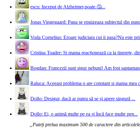
escu: Inceput de Alzheimer,poate.🤔...
Jonas Vingegaard: Pana se epuizeaza subiectul din punct
Voda Cornelius: Eroare judiciara cui ii pasa?Nu este prim
Cristina Toader: Si mama reacționează ca la tinerețe, din
Bogdan: Francezii sunt sigur nebuni! Am fost saptamana 
Raluca: Aceeasi problema o are constant si mama mea 
Dollo: Desigur, dacă ar putea să se și apere singură ...
Dollo: Ei, o animă multe pe ea și încă face multe pen...
„Puteți prelua maximum 500 de caractere din articolele d