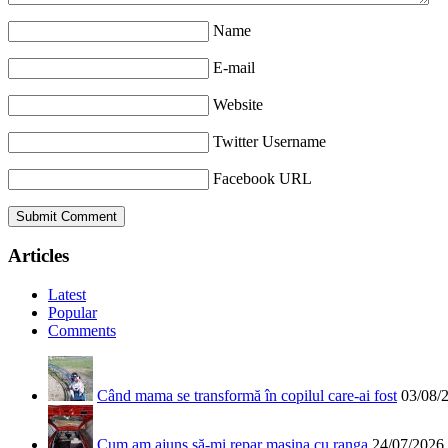
Name
E-mail
Website
Twitter Username
Facebook URL
Articles
Latest
Popular
Comments
Când mama se transformă în copilul care-ai fost
03/08/
Cum am ajuns să-mi repar mașina cu ranga
24/07/2026