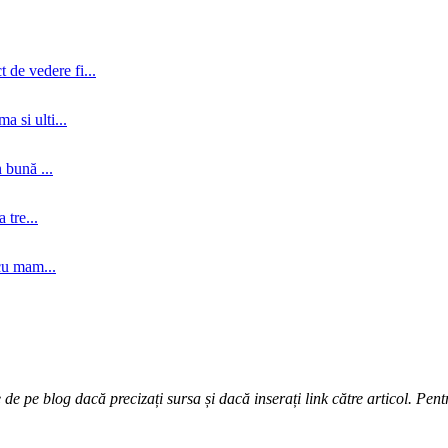
 de vedere fi...
a si ulti...
 bună ...
tre...
cu mam...
e pe blog dacă precizați sursa și dacă inserați link către articol. Pentr