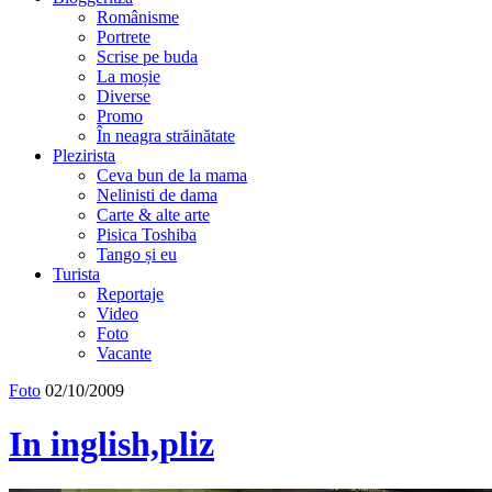
Românisme
Portrete
Scrise pe buda
La moșie
Diverse
Promo
În neagra străinătate
Plezirista
Ceva bun de la mama
Nelinisti de dama
Carte & alte arte
Pisica Toshiba
Tango și eu
Turista
Reportaje
Video
Foto
Vacante
Foto
02/10/2009
In inglish,pliz