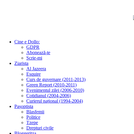
Cine e Dollo:
GDPR
Abonează-te
Scrie-mi
Ziarista
Al Jazeera
Esquire
Curs de guvernare (2011-2013)
Green Report (2010-2011)
Evenimentul zilei (2006-2010)
Cotidianul (2004-2006)
Curierul național (1994-2004)
Pașoptista
Blasfemii
Politice
Tzepe
Drepturi civile
Bloggeritza