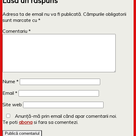
Lasă un răspuns
Adresa ta de email nu va fi publicată.
Câmpurile obligatorii
sunt marcate cu
*
Comentariu
*
Nume
*
Email
*
Site web
Anunță-mă prin email când apar comentarii noi.
Te poti
abona
si fara sa comentezi.