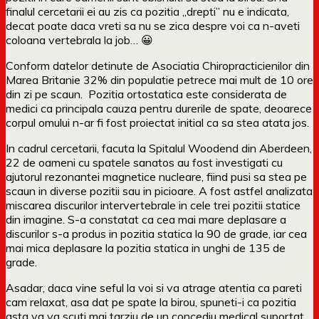
finalul cercetarii ei au zis ca pozitia „drepti” nu e indicata,
decat poate daca vreti sa nu se zica despre voi ca n-aveti
coloana vertebrala la job… 😀
Conform datelor detinute de Asociatia Chiropracticienilor din
Marea Britanie 32% din populatie petrece mai mult de 10 ore
din zi pe scaun. Pozitia ortostatica este considerata de
medici ca principala cauza pentru durerile de spate, deoarece
corpul omului n-ar fi fost proiectat initial ca sa stea atata jos.
In cadrul cercetarii, facuta la Spitalul Woodend din Aberdeen,
22 de oameni cu spatele sanatos au fost investigati cu
ajutorul rezonantei magnetice nucleare, fiind pusi sa stea pe
scaun in diverse pozitii sau in picioare. A fost astfel analizata
miscarea discurilor intervertebrale in cele trei pozitii statice
din imagine. S-a constatat ca cea mai mare deplasare a
discurilor s-a produs in pozitia statica la 90 de grade, iar cea
mai mica deplasare la pozitia statica in unghi de 135 de
grade.
Asadar, daca vine seful la voi si va atrage atentia ca pareti
cam relaxat, asa dat pe spate la birou, spuneti-i ca pozitia
asta va va scuti mai tarziu de un concediu medical suportat