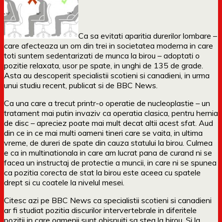
Ca sa evitati aparitia durerilor lombare –
care afecteaza un om din trei in societatea moderna in care
toti suntem sedentarizati de munca la birou – adoptati o
pozitie relaxata, usor pe spate, in unghi de 135 de grade.
Asta au descoperit specialistii scotieni si canadieni, in urma
unui studiu recent, publicat si de BBC News.
Ca una care a trecut printr-o operatie de nucleoplastie – un
tratament mai putin invaziv ca operatia clasica, pentru hernia
de disc – apreciez poate mai mult decat altii acest sfat. Aud
din ce in ce mai multi oameni tineri care se vaita, in ultima
vreme, de dureri de spate din cauza statului la birou. Culmea
e ca in multinationala in care am lucrat pana de curand ni se
facea un instructaj de protectie a muncii, in care ni se spunea
ca pozitia corecta de stat la birou este aceea cu spatele
drept si cu coatele la nivelul mesei.
Citesc azi pe BBC News ca specialistii scotieni si canadieni
ar fi studiat pozitia discurilor intervertebrale in diferitele
pozitii in care oamenii sunt obisnuiti sa stea la birou. Si la