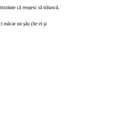
ozitate că reuşesc să trăiască,
ci măcar un şău (fie el şi