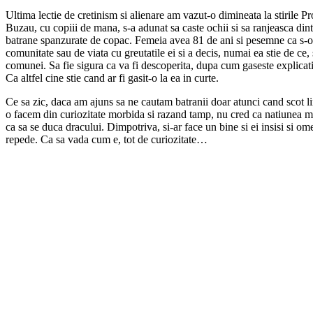
Ultima lectie de cretinism si alienare am vazut-o dimineata la stirile P
Buzau, cu copiii de mana, s-a adunat sa caste ochii si sa ranjeasca dinti
batrane spanzurate de copac. Femeia avea 81 de ani si pesemne ca s-o
comunitate sau de viata cu greutatile ei si a decis, numai ea stie de ce, 
comunei. Sa fie sigura ca va fi descoperita, dupa cum gaseste explicatia
Ca altfel cine stie cand ar fi gasit-o la ea in curte.
Ce sa zic, daca am ajuns sa ne cautam batranii doar atunci cand scot li
o facem din curiozitate morbida si razand tamp, nu cred ca natiunea m
ca sa se duca dracului. Dimpotriva, si-ar face un bine si ei insisi si om
repede. Ca sa vada cum e, tot de curiozitate…