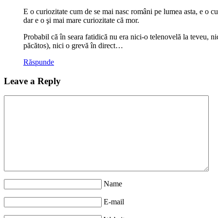
E o curiozitate cum de se mai nasc români pe lumea asta, e o curi
dar e o şi mai mare curiozitate că mor.
Probabil că în seara fatidică nu era nici-o telenovelă la teveu, ni
păcătos), nici o grevă în direct…
Răspunde
Leave a Reply
Name
E-mail