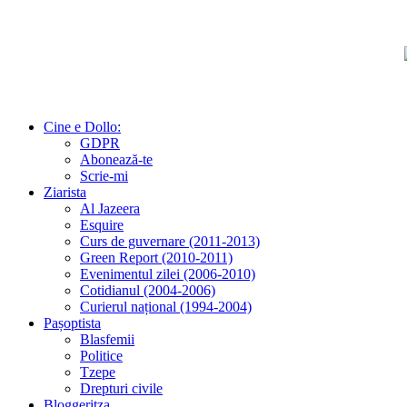
Cine e Dollo:
GDPR
Abonează-te
Scrie-mi
Ziarista
Al Jazeera
Esquire
Curs de guvernare (2011-2013)
Green Report (2010-2011)
Evenimentul zilei (2006-2010)
Cotidianul (2004-2006)
Curierul național (1994-2004)
Pașoptista
Blasfemii
Politice
Tzepe
Drepturi civile
Bloggeritza