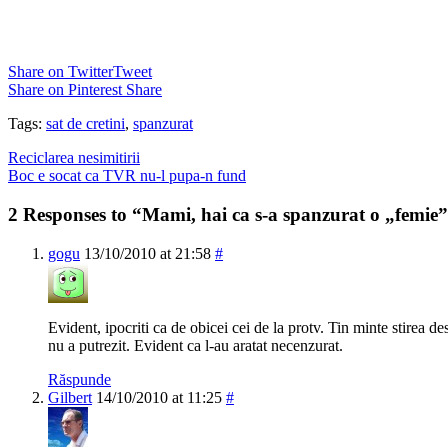
Share on Twitter
Tweet
Share on Pinterest
Share
Tags:
sat de cretini
,
spanzurat
Reciclarea nesimitirii
Boc e socat ca TVR nu-l pupa-n fund
2 Responses to “Mami, hai ca s-a spanzurat o „femie
gogu
13/10/2010 at 21:58
#
Evident, ipocriti ca de obicei cei de la protv. Tin minte stirea d
nu a putrezit. Evident ca l-au aratat necenzurat.
Răspunde
Gilbert
14/10/2010 at 11:25
#