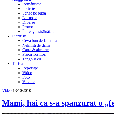
Românisme
Portrete
Scrise pe buda
La moșie
Diverse
Promo
În neagra străinătate
Plezirista
Ceva bun de la mama
Nelinisti de dama
Carte & alte arte
Pisica Toshiba
Tango și eu
Turista
Reportaje
Video
Foto
Vacante
Video
13/10/2010
Mami, hai ca s-a spanzurat o „f