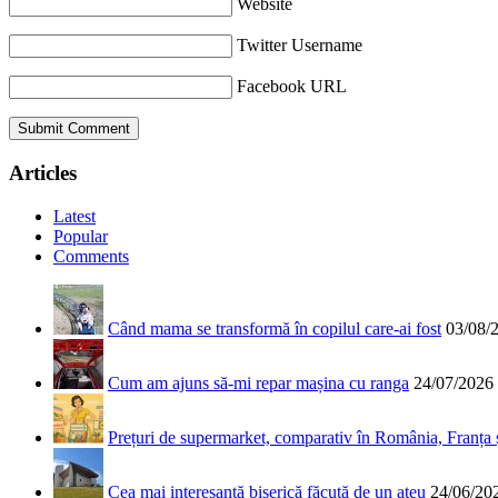
Website
Twitter Username
Facebook URL
Articles
Latest
Popular
Comments
Când mama se transformă în copilul care-ai fost
03/08/
Cum am ajuns să-mi repar mașina cu ranga
24/07/2026
Prețuri de supermarket, comparativ în România, Franța
Cea mai interesantă biserică făcută de un ateu
24/06/20