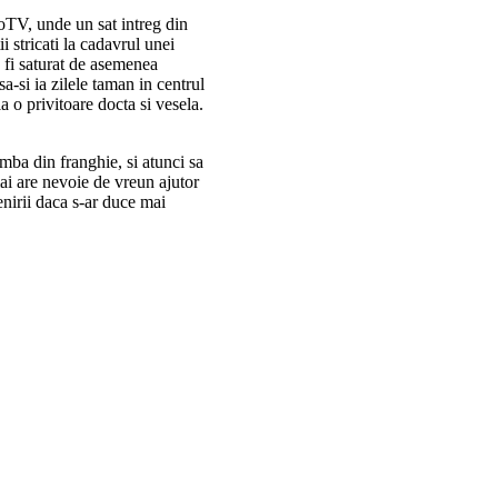
roTV, unde un sat intreg din
i stricati la cadavrul unei
 fi saturat de asemenea
sa-si ia zilele taman in centrul
 o privitoare docta si vesela.
mba din franghie, si atunci sa
ai are nevoie de vreun ajutor
enirii daca s-ar duce mai