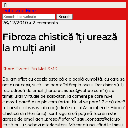
Dollo zice Bine
26/12/2010 • 2 comments
Fibroza chistică îți urează
la mulți ani!
Share
Tweet
Pin
Mail
SMS
Da, am aflat cu ocazia asta că e o boală cumplită, cu care se
nasc unii copii, și că i se poate întâmpla oricui. Dar chiar să-ți
faci adresă de email „fibrozachistica@yahoo.com” și să
trimiți urari virtuale de sărbători, la oameni pe care nu-i
cunoști, parcă e un pic cam forțat. Nu vi se pare?
Zic că dacă
tot ai site-ul www. afcr.ro (adică site-ul Asociației de Fibroză
Chistică din România), sunt sigură că poți să faci și niște
adrese de email gen „presa@afcr.ro” sau „contact@afcr.ro”
ca să nu-ți șochezi interlocutorii. Măcar atunci când le trimiți