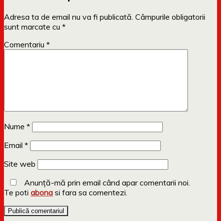
Adresa ta de email nu va fi publicată.
Câmpurile obligatorii
sunt marcate cu
*
Comentariu
*
Nume
*
Email
*
Site web
Anunță-mă prin email când apar comentarii noi.
Te poti
abona
si fara sa comentezi.