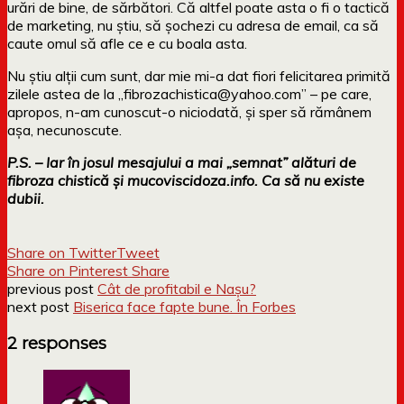
urări de bine, de sărbători. Că altfel poate asta o fi o tactică
de marketing, nu știu, să șochezi cu adresa de email, ca să
caute omul să afle ce e cu boala asta.
Nu știu alții cum sunt, dar mie mi-a dat fiori felicitarea primită
zilele astea de la „fibrozachistica@yahoo.com” – pe care,
apropos, n-am cunoscut-o niciodată, și sper să rămânem
așa, necunoscute.
P.S. – Iar în josul mesajului a mai „semnat” alături de
fibroza chistică și mucoviscidoza.info. Ca să nu existe
dubii.
Share on Twitter
Tweet
Share on Pinterest
Share
previous post
Cât de profitabil e Nașu?
next post
Biserica face fapte bune. În Forbes
2 responses