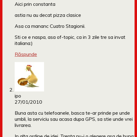
Aici prin constanta
astia nu au decat pizza clasice
Asa ca mananc Cuatro Stagionii.
Sti ce e naspa, asa of-topic, ca in 3 zile tre sa invat
italiana:)
Răspunde
ipo
27/01/2010
Buna asta cu telefoanele, basca te-ar prinde pe unde
umbli, la serviciu sau acasa dupa GPS, sa stie unde vrei
livrarea.
In alta ordine de idei, Trenta nu-i o alegere asa de buna: