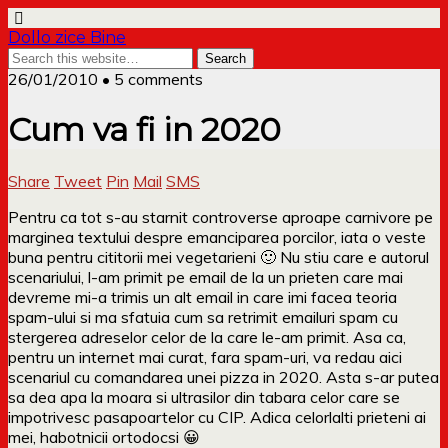
Dollo zice Bine
26/01/2010 • 5 comments
Cum va fi in 2020
Share
Tweet
Pin
Mail
SMS
Pentru ca tot s-au starnit controverse aproape carnivore pe
marginea textului despre emanciparea porcilor, iata o veste
buna pentru cititorii mei vegetarieni 🙂 Nu stiu care e autorul
scenariului, l-am primit pe email de la un prieten care mai
devreme mi-a trimis un alt email in care imi facea teoria
spam-ului si ma sfatuia cum sa retrimit emailuri spam cu
stergerea adreselor celor de la care le-am primit. Asa ca,
pentru un internet mai curat, fara spam-uri, va redau aici
scenariul cu comandarea unei pizza in 2020. Asta s-ar putea
sa dea apa la moara si ultrasilor din tabara celor care se
impotrivesc pasapoartelor cu CIP. Adica celorlalti prieteni ai
mei, habotnicii ortodocsi 😀