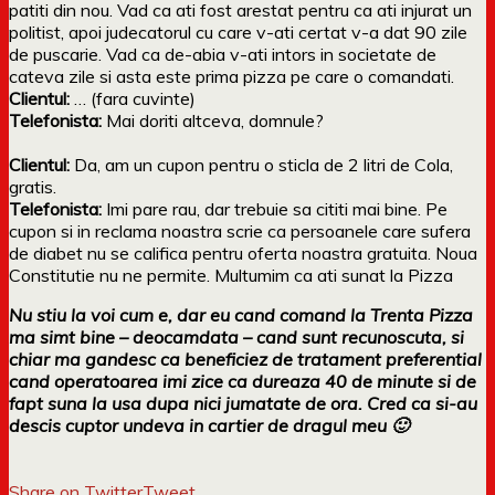
patiti din nou. Vad ca ati fost arestat pentru ca ati injurat un
politist, apoi judecatorul cu care v-ati certat v-a dat 90 zile
de puscarie. Vad ca de-abia v-ati intors in societate de
cateva zile si asta este prima pizza pe care o comandati.
Clientul:
… (fara cuvinte)
Telefonista:
Mai doriti altceva, domnule?
Clientul:
Da, am un cupon pentru o sticla de 2 litri de Cola,
gratis.
Telefonista:
Imi pare rau, dar trebuie sa cititi mai bine. Pe
cupon si in reclama noastra scrie ca persoanele care sufera
de diabet nu se califica pentru oferta noastra gratuita. Noua
Constitutie nu ne permite. Multumim ca ati sunat la Pizza
Nu stiu la voi cum e, dar eu cand comand la Trenta Pizza
ma simt bine – deocamdata – cand sunt recunoscuta, si
chiar ma gandesc ca beneficiez de tratament preferential
cand operatoarea imi zice ca dureaza 40 de minute si de
fapt suna la usa dupa nici jumatate de ora. Cred ca si-au
descis cuptor undeva in cartier de dragul meu 🙂
Share on Twitter
Tweet