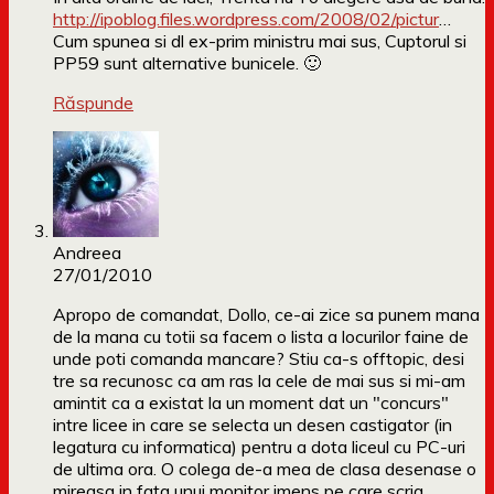
http://ipoblog.files.wordpress.com/2008/02/pictur
…
Cum spunea si dl ex-prim ministru mai sus, Cuptorul si
PP59 sunt alternative bunicele. 🙂
Răspunde
Andreea
27/01/2010
Apropo de comandat, Dollo, ce-ai zice sa punem mana
de la mana cu totii sa facem o lista a locurilor faine de
unde poti comanda mancare? Stiu ca-s offtopic, desi
tre sa recunosc ca am ras la cele de mai sus si mi-am
amintit ca a existat la un moment dat un "concurs"
intre licee in care se selecta un desen castigator (in
legatura cu informatica) pentru a dota liceul cu PC-uri
de ultima ora. O colega de-a mea de clasa desenase o
mireasa in fata unui monitor imens pe care scria