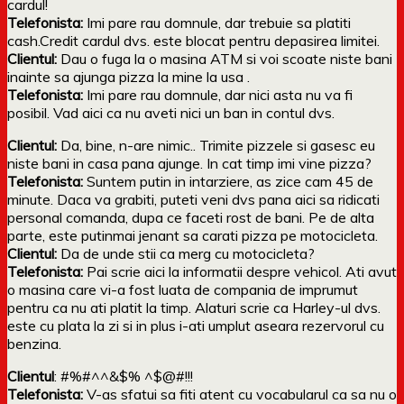
cardul!
Telefonista:
Imi pare rau domnule, dar trebuie sa platiti
cash.Credit cardul dvs. este blocat pentru depasirea limitei.
Clientul:
Dau o fuga la o masina ATM si voi scoate niste bani
inainte sa ajunga pizza la mine la usa .
Telefonista:
Imi pare rau domnule, dar nici asta nu va fi
posibil. Vad aici ca nu aveti nici un ban in contul dvs.
Clientul:
Da, bine, n-are nimic.. Trimite pizzele si gasesc eu
niste bani in casa pana ajunge. In cat timp imi vine pizza?
Telefonista:
Suntem putin in intarziere, as zice cam 45 de
minute. Daca va grabiti, puteti veni dvs pana aici sa ridicati
personal comanda, dupa ce faceti rost de bani. Pe de alta
parte, este putinmai jenant sa carati pizza pe motocicleta.
Clientul:
Da de unde stii ca merg cu motocicleta?
Telefonista:
Pai scrie aici la informatii despre vehicol. Ati avut
o masina care vi-a fost luata de compania de imprumut
pentru ca nu ati platit la timp. Alaturi scrie ca Harley-ul dvs.
este cu plata la zi si in plus i-ati umplut aseara rezervorul cu
benzina.
Clientul
: #%#^^&$% ^$@#!!!
Telefonista:
V-as sfatui sa fiti atent cu vocabularul ca sa nu o