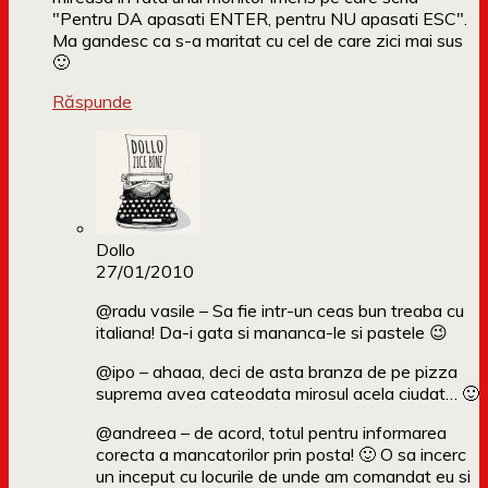
"Pentru DA apasati ENTER, pentru NU apasati ESC".
Ma gandesc ca s-a maritat cu cel de care zici mai sus
🙂
Răspunde
Dollo
27/01/2010
@radu vasile – Sa fie intr-un ceas bun treaba cu
italiana! Da-i gata si mananca-le si pastele 😉
@ipo – ahaaa, deci de asta branza de pe pizza
suprema avea cateodata mirosul acela ciudat… 🙂
@andreea – de acord, totul pentru informarea
corecta a mancatorilor prin posta! 🙂 O sa incerc
un inceput cu locurile de unde am comandat eu si