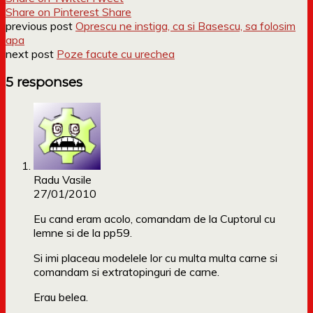
Share on Pinterest
Share
previous post
Oprescu ne instiga, ca si Basescu, sa folosim
apa
next post
Poze facute cu urechea
5 responses
Radu Vasile
27/01/2010
Eu cand eram acolo, comandam de la Cuptorul cu
lemne si de la pp59.
Si imi placeau modelele lor cu multa multa carne si
comandam si extratopinguri de carne.
Erau belea.