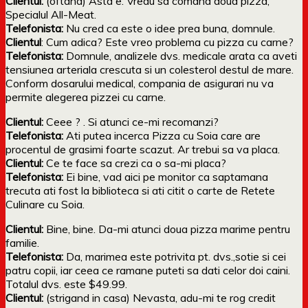
Clientul:
(oftand) Asta e. Vreau sa comand doua pizza,
Specialul All-Meat.
Telefonista:
Nu cred ca este o idee prea buna, domnule.
Clientul
: Cum adica? Este vreo problema cu pizza cu carne?
Telefonista:
Domnule, analizele dvs. medicale arata ca aveti
tensiunea arteriala crescuta si un colesterol destul de mare.
Conform dosarului medical, compania de asigurari nu va
permite alegerea pizzei cu carne.
Clientul:
Ceee ? . Si atunci ce-mi recomanzi?
Telefonista:
Ati putea incerca Pizza cu Soia care are
procentul de grasimi foarte scazut. Ar trebui sa va placa.
Clientul:
Ce te face sa crezi ca o sa-mi placa?
Telefonista:
Ei bine, vad aici pe monitor ca saptamana
trecuta ati fost la biblioteca si ati citit o carte de Retete
Culinare cu Soia.
Clientul:
Bine, bine. Da-mi atunci doua pizza marime pentru
familie.
Telefonista:
Da, marimea este potrivita pt. dvs.,sotie si cei
patru copii, iar ceea ce ramane puteti sa dati celor doi caini.
Totalul dvs. este $49.99.
Clientul:
(strigand in casa) Nevasta, adu-mi te rog credit