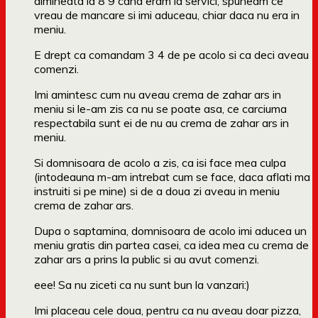
dimineata la 8 9 cand eram la servici, spuneam ce
vreau de mancare si imi aduceau, chiar daca nu era in
meniu.
E drept ca comandam 3 4 de pe acolo si ca deci aveau
comenzi.
Imi amintesc cum nu aveau crema de zahar ars in
meniu si le-am zis ca nu se poate asa, ce carciuma
respectabila sunt ei de nu au crema de zahar ars in
meniu.
Si domnisoara de acolo a zis, ca isi face mea culpa
(intodeauna m-am intrebat cum se face, daca aflati ma
instruiti si pe mine) si de a doua zi aveau in meniu
crema de zahar ars.
Dupa o saptamina, domnisoara de acolo imi aducea un
meniu gratis din partea casei, ca idea mea cu crema de
zahar ars a prins la public si au avut comenzi.
eee! Sa nu ziceti ca nu sunt bun la vanzari:)
Imi placeau cele doua, pentru ca nu aveau doar pizza,