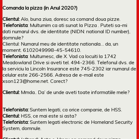
Comanda la pizza (in Anul 2020?)
Clientul:
Alo, buna ziua, doresc sa comand doua pizze.
Telefonista
: Multumim ca ati sunat la Pizza . Puteti sa-mi
dati numarul dvs. de identitate (NIDN: national ID number),
domnule?
Clientul: Numarul meu de identitate nationala… da, un
moment. 6102049998-45-54610.
Telefonista
: Multumesc, dle X. Vad ca locuiti la 1742
Meadowland Drive si aveti tel. 494-2366. Telefonul dvs. de
la serviciu la Lincoln Insurance este 745-2302 iar numarul de
celular este 266-2566. Adresa de e-mail este
xson123@home.net. Corect?
Clientul:
Mmda.. Da’ de unde aveti toate informatiile mele?
Telefonista:
Suntem legati, ca orice companie, de HSS.
Clientul:
HSS, ce mai este si asta?
Telefonista:
Suntem legati electronic de Homeland Security
System, domnule.