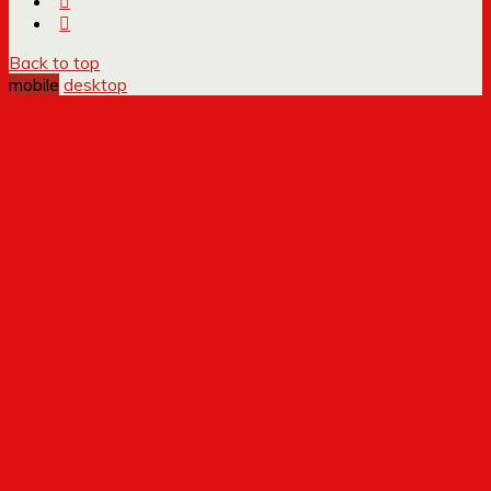
Back to top
mobile
desktop