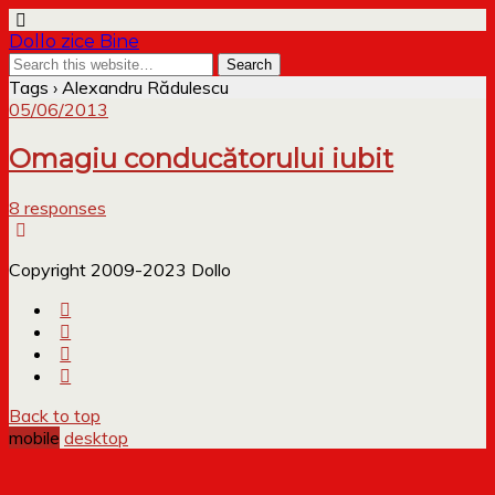
Dollo zice Bine
Tags › Alexandru Rădulescu
05/06/2013
Omagiu conducătorului iubit
8 responses
Copyright 2009-2023 Dollo
Back to top
mobile
desktop